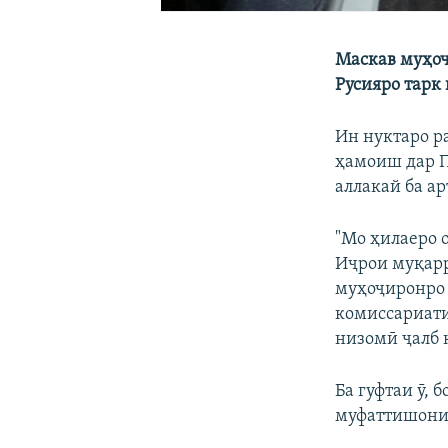
Маскав муҳоҷ
Русияро тарк
Ин нуктаро р
ҳамоиш дар Пе
аллакай ба а
"Мо ҳилаеро 
Иҷрои муқарр
муҳоҷиронро 
комиссариати
низомӣ ҷалб 
Ба гуфтаи ӯ,
муфаттишони 