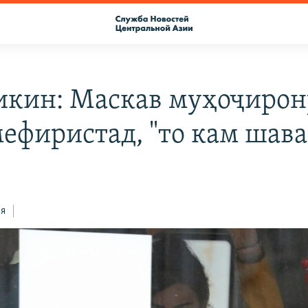
икин: Маскав муҳоҷирон
мефиристад, "то кам шав
ся