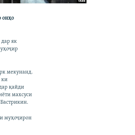
о онҳо
 дар як
муҳоҷир
арк мекунанд.
 ки
дар қайди
лиёти махсуси
 Бастрикин.
ни муҳоҷирон