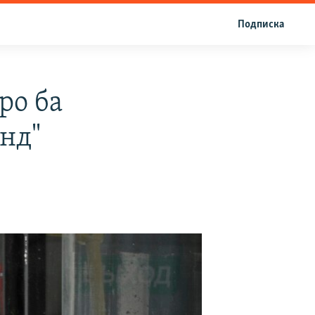
Подписка
ро ба
анд"