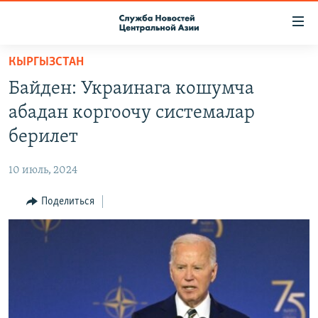
Ссылки
доступа
Вернуться
КЫРГЫЗСТАН
к
О ПРОЕКТЕ
Байден: Украинага кошумча
основному
ПОДПИСКА
содержанию
абадан коргоочу системалар
КОНТАКТЫ
Вернутся
берилет
к
RFE/RL ДИРЕКТ
главной
10 июль, 2024
НАСТОЯЩЕЕ ВРЕМЯ
навигации
Вернутся
Поделиться
МИГРАНТ МЕДИА
к
поиску