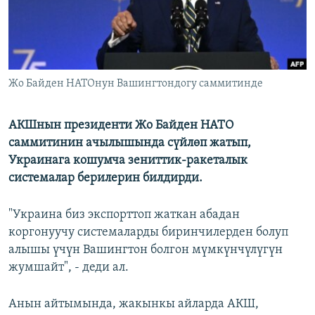
Жо Байден НАТОнун Вашингтондогу саммитинде
АКШнын президенти Жо Байден НАТО
саммитинин ачылышында сүйлөп жатып,
Украинага кошумча зениттик-ракеталык
системалар берилерин билдирди.
"Украина биз экспорттоп жаткан абадан
коргонуучу системаларды биринчилерден болуп
алышы үчүн Вашингтон болгон мүмкүнчүлүгүн
жумшайт", - деди ал.
Анын айтымында, жакынкы айларда АКШ,