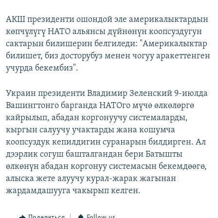
АКШ президенти ошондой эле америкалыктардын
көпчүлүгү НАТО альянсы дүйнөнүн коопсуздугун
сактарын билишерин белгиледи: "Америкалыктар
билишет, биз досторубуз менен чогуу аракеттенген
учурда бекембиз".
Украин президенти Владимир Зеленский 9-июлда
Вашингтонго барганда НАТОго мүчө өлкөлөргө
кайрылып, абадан коргонуучу системаларды,
кыргын салуучу учактарды жана кошумча
коопсуздук кепилдигин суранарын билдирген. Ал
дээрлик согуш башталгандан бери Батышты
өлкөнүн абадан коргонуу системасын бекемдөөгө,
алыска жете алуучу курал-жарак жагынан
жардамдашууга чакырып келген.