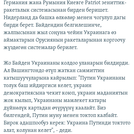
Германия жана Румыния Киевге Patriot зениттик-
ракеталык системасынан бирден беришет.
Нидерланд да башка өлкөлөр менен чогулуп дагы
бирди берет. Байдендин белгилешинче,
жалпысынан жыл соңуна чейин Украинага өз
аймактарын Орусиянын ракеталарынан коргоочу
жүздөгөн системалар берилет.
Жо Байден Украинаны колдоо уланарын билдирди.
Ал Вашингтондо өтүп жаткан саммиттин
катышуучуларына кайрылып: "Путин Украинаны
толук баш ийдиргиси келет, украин
демократиясына чекит коюп, украин маданиятын
жок кылып, Украинаны мамлекет катары
дүйнөлүк картадан өчүрүүнү каалайт. Биз
билгендей, Путин муну менен токтоп калбайт.
Бирок адашпообуз керек: Украина Путинди токтото
алат, колунан келет", - деди.