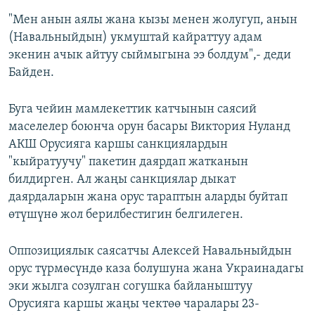
"Мен анын аялы жана кызы менен жолугуп, анын
(Навальныйдын) укмуштай кайраттуу адам
экенин ачык айтуу сыймыгына ээ болдум",- деди
Байден.
Буга чейин мамлекеттик катчынын саясий
маселелер боюнча орун басары Виктория Нуланд
АКШ Орусияга каршы санкциялардын
"кыйратуучу" пакетин даярдап жатканын
билдирген. Ал жаңы санкциялар дыкат
даярдаларын жана орус тараптын аларды буйтап
өтүшүнө жол берилбестигин белгилеген.
Оппозициялык саясатчы Алексей Навальныйдын
орус түрмөсүндө каза болушуна жана Украинадагы
эки жылга созулган согушка байланыштуу
Орусияга каршы жаңы чектөө чаралары 23-