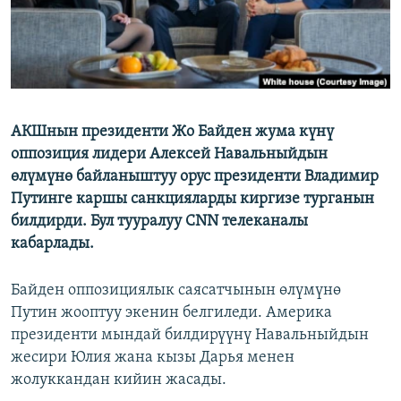
АКШнын президенти Жо Байден жума күнү
оппозиция лидери Алексей Навальныйдын
өлүмүнө байланыштуу орус президенти Владимир
Путинге каршы санкцияларды киргизе турганын
билдирди. Бул тууралуу CNN телеканалы
кабарлады.
Байден оппозициялык саясатчынын өлүмүнө
Путин жооптуу экенин белгиледи. Америка
президенти мындай билдирүүнү Навальныйдын
жесири Юлия жана кызы Дарья менен
жолуккандан кийин жасады.