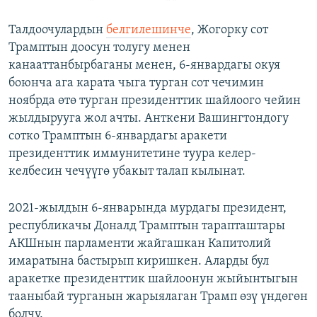
Талдоочулардын
белгилешинче
, Жогорку сот
Трамптын доосун толугу менен
канааттанбырбаганы менен, 6-январдагы окуя
боюнча ага карата чыга турган сот чечимин
ноябрда өтө турган президенттик шайлоого чейин
жылдырууга жол ачты. Анткени Вашингтондогу
сотко Трамптын 6-январдагы аракети
президенттик иммунитетине туура келер-
келбесин чечүүгө убакыт талап кылынат.
2021-жылдын 6-январында мурдагы президент,
республикачы Доналд Трамптын тарапташтары
АКШнын парламенти жайгашкан Капитолий
имаратына бастырып киришкен. Аларды бул
аракетке президенттик шайлоонун жыйынтыгын
тааныбай турганын жарыялаган Трамп өзү үндөгөн
болчу.