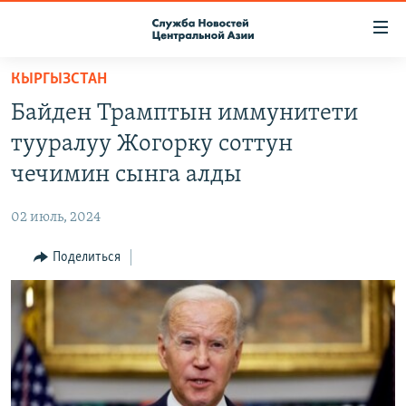
Ссылки
доступа
Вернуться
КЫРГЫЗСТАН
к
О ПРОЕКТЕ
Байден Трамптын иммунитети
основному
ПОДПИСКА
содержанию
тууралуу Жогорку соттун
КОНТАКТЫ
Вернутся
чечимин сынга алды
к
RFE/RL ДИРЕКТ
главной
02 июль, 2024
НАСТОЯЩЕЕ ВРЕМЯ
навигации
Вернутся
Поделиться
МИГРАНТ МЕДИА
к
поиску