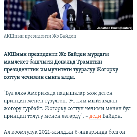
АКШнын президенти Жо Байден
АКШнын президенти Жо Байден мурдагы
мамлекет башчысы Дональд Трамптын
президенттик иммунитети тууралуу Жогорку
соттун чечимин сынга алды.
"Бул өлкө Америкада падышалар жок деген
принцип менен түзүлгөн. Эч ким мыйзамдан
жогору турбайт. Жогорку соттун чечими менен бул
принцип толугу менен өзгөрдү", –
деди
Байден.
Ал коомчулук 2021-жылдын 6-январында болгон