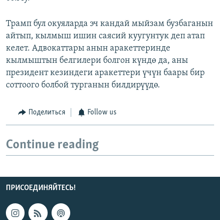
Трамп бул окуяларда эч кандай мыйзам бузбаганын
айтып, кылмыш ишин саясий куугунтук деп атап
келет. Адвокаттары анын аракеттеринде
кылмыштын белгилери болгон күндө да, аны
президент кезиндеги аракеттери үчүн баары бир
соттоого болбой турганын билдирүүдө.
Поделиться
Follow us
Continue reading
ПРИСОЕДИНЯЙТЕСЬ!