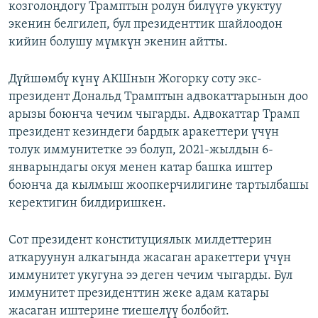
козголоңдогу Трамптын ролун билүүгө укуктуу
экенин белгилеп, бул президенттик шайлоодон
кийин болушу мүмкүн экенин айтты.
Дүйшөмбү күнү АКШнын Жогорку соту экс-
президент Дональд Трамптын адвокаттарынын доо
арызы боюнча чечим чыгарды. Адвокаттар Трамп
президент кезиндеги бардык аракеттери үчүн
толук иммунитетке ээ болуп, 2021-жылдын 6-
январындагы окуя менен катар башка иштер
боюнча да кылмыш жоопкерчилигине тартылбашы
керектигин билдиришкен.
Сот президент конституциялык милдеттерин
аткаруунун алкагында жасаган аракеттери үчүн
иммунитет укугуна ээ деген чечим чыгарды. Бул
иммунитет президенттин жеке адам катары
жасаган иштерине тиешелүү болбойт.