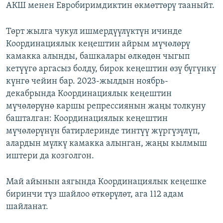
АКШ менен Евробиримдиктин өкмөттөрү тааныйт.
Төрт жылга чукул ишмердүүлүктүн ичинде
Координациялык кеңештин айрым мүчөлөрү
камакка алынды, башкалары өлкөдөн чыгып
кетүүгө аргасыз болду, бирок кеңештин өзү бүгүнкү
күнгө чейин бар. 2023-жылдын ноябрь-
декабрында Координациялык кеңештин
мүчөлөрүнө каршы репрессиянын жаңы толкуну
башталган: Координациялык кеңештин
мүчөлөрүнүн батирлеринде тинтүү жүргүзүлүп,
алардын мүлкү камакка алынган, жаңы кылмыш
иштери да козголгон.
Май айынын аягында Координациялык кеңешке
биринчи түз шайлоо өткөрүлөт, ага 112 адам
шайланат.