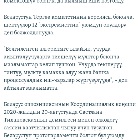
көмөктөшүү боюнча да кылмыш иши козголду.
Беларустун Тергөө комитетинин версиясы боюнча,
шектүүлөр 12 "экстремисттик" уюмдун өкүлдөрү
деп болжолдонууда.
"Белгиленген алгоритмге ылайык, учурда
айыпталуучуларга тиешелүү мүлктөр боюнча
маалыматтар келип түшкөн. Учурда текшерүү,
тинтүү, мүлктү камакка алуу жана башка
процессуалдык иш-чаралар жүргүзүлүүдө", - деп
айтылат маалыматта.
Беларус оппозициясынын Координациялык кеңеши
2020-жылдын 20-августунда Светлана
Тихановскаянын демилгеси менен өлкөдөгү
саясий каатчылыктан чыгуу үчүн түзүлгөн.
Беларустун протопарламенти болгон бул уюмду