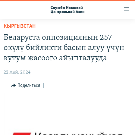
Ссылки
доступа
Вернуться
КЫРГЫЗСТАН
к
О ПРОЕКТЕ
Беларуста оппозициянын 257
основному
ПОДПИСКА
содержанию
өкүлү бийликти басып алуу үчүн
КОНТАКТЫ
Вернутся
кутум жасоого айыпталууда
к
RFE/RL ДИРЕКТ
главной
22 май, 2024
НАСТОЯЩЕЕ ВРЕМЯ
навигации
Вернутся
Поделиться
МИГРАНТ МЕДИА
к
поиску