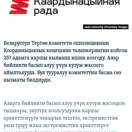
Беларустун Тергөө комитети оппозициянын
Координациялык кеңешине талапкерлигин койгон
257 адамга каршы кылмыш ишин козгоду. Алар
бийликти басып алуу үчүн кутум жасоого
айыпталууда. Бул тууралуу комитеттин басма сөз
кызматы билдирди.
Аларга бийликти басып алуу үчүн кутум жасоодон
тышкары, улуттук коопсуздукка каршы
аракеттенүүгө чакырык таштоо, экстремисттик
уюм түзүү жана экстремисттик аракеттерге