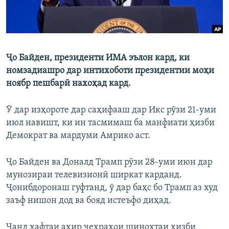
Ҷо Байден, президенти ИМА эълон кард, ки
номзадиашро дар интихоботи президентии моҳи
ноябр пешбарӣ нахоҳад кард.
Ӯ дар изҳороте дар саҳифааш дар Икс рӯзи 21-уми
июл навишт, ки ин тасмимаш ба манфиати ҳизби
Демократ ва мардуми Амрико аст.
Ҷо Байден ва Доналд Трамп рӯзи 28-уми июн дар
мунозираи телевизионӣ ширкат карданд.
Ҷонибдоронаш гуфтанд, ӯ дар баҳс бо Трамп аз худ
заъф нишон дод ва бояд истеъфо диҳад.
Чанд ҳафтаи ахир чеҳраҳои шинохтаи ҳизби