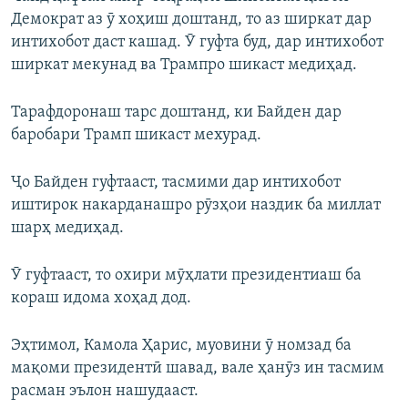
Демократ аз ӯ хоҳиш доштанд, то аз ширкат дар
интихобот даст кашад. Ӯ гуфта буд, дар интихобот
ширкат мекунад ва Трампро шикаст медиҳад.
Тарафдоронаш тарс доштанд, ки Байден дар
баробари Трамп шикаст мехурад.
Ҷо Байден гуфтааст, тасмими дар интихобот
иштирок накарданашро рӯзҳои наздик ба миллат
шарҳ медиҳад.
Ӯ гуфтааст, то охири мӯҳлати президентиаш ба
кораш идома хоҳад дод.
Эҳтимол, Камола Ҳарис, муовини ӯ номзад ба
мақоми президентӣ шавад, вале ҳанӯз ин тасмим
расман эълон нашудааст.