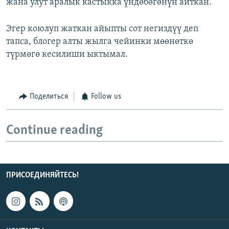
жана улут аралык кастыкка үндөбөгөнүн айткан.
Эгер коюлуп жаткан айыпты сот негиздүү деп
тапса, блогер алты жылга чейинки мөөнөткө
түрмөгө кесилиши ыктымал.
Поделиться
Follow us
Continue reading
ПРИСОЕДИНЯЙТЕСЬ!