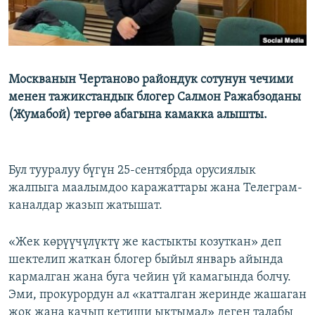
Москванын Чертаново райондук сотунун чечими
менен тажикстандык блогер Салмон Ражабзоданы
(Жумабой) тергөө абагына камакка алышты.
Бул тууралуу бүгүн 25-сентябрда орусиялык
жалпыга маалымдоо каражаттары жана Телеграм-
каналдар жазып жатышат.
«Жек көрүүчүлүктү же кастыкты козуткан» деп
шектелип жаткан блогер быйыл январь айында
кармалган жана буга чейин үй камагында болчу.
Эми, прокурордун ал «катталган жеринде жашаган
жок жана качып кетиши ыктымал» деген талабы