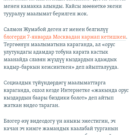
менен камакка алынды. Кайсы мөөнөткө экени
тууралуу маалымат берилген жок.
Салмон Жумабой деген ат менен белгилүү
блогерди 7-январда Москвадан кармап кетишкен
.
Тергөөнүн маалыматына караганда, ал «орус
улутундагы адамдар тобуна карата кастык
маанайда славян жүздүү кыздардын адамдык
кадыр-баркын кемсинткен» деп айыпталууда.
Социалдык түйүндөрдөгү маалыматтарга
караганда, ошол кезде Интернетке «жакында орус
кыздардын баары биздики болот» деп айтып
жаткан видео тараган.
Блогер өзү видеодогу үн аныкы эместигин, эч
качан эч кимге жамандык каалабай турганын