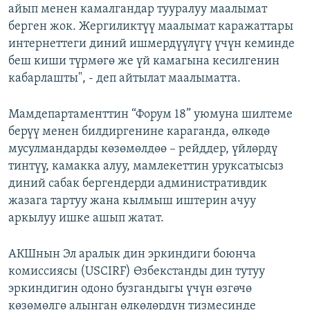
айып менен камалгандар тууралуу маалымат
берген жок. Жергиликтүү маалымат каражаттары
интернеттеги диний ишмердүүлүгү үчүн кеминде
беш киши түрмөгө же үй камагына кесилгенин
кабарлашты", - деп айтылат маалыматта.
Мамдепартаменттин “Форум 18” уюмуна шилтеме
берүү менен билдиргенине караганда, өлкөдө
мусулмандарды көзөмөлдөө – рейддер, үйлөрдү
тинтүү, камакка алуу, мамлекеттин уруксатысыз
диний сабак бергендерди административдик
жазага тартуу жана кылмыш иштерин ачуу
аркылуу ишке ашып жатат.
АКШнын Эл аралык дин эркиндиги боюнча
комиссиясы (USCIRF) Өзбекстанды дин тутуу
эркиндигин одоно бузгандыгы үчүн өзгөчө
көзөмөлгө алынган өлкөлөрдүн тизмесинде