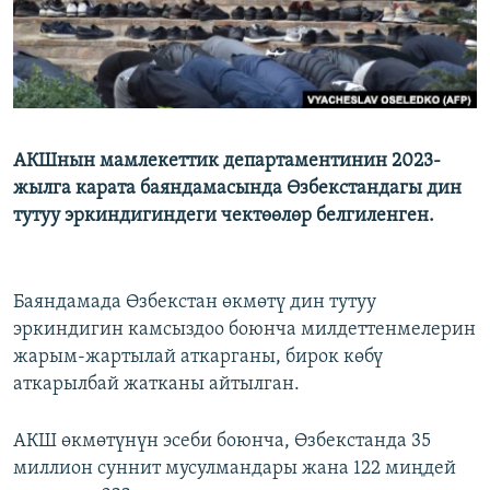
АКШнын мамлекеттик департаментинин 2023-
жылга карата баяндамасында Өзбекстандагы дин
тутуу эркиндигиндеги чектөөлөр белгиленген.
Баяндамада Өзбекстан өкмөтү дин тутуу
эркиндигин камсыздоо боюнча милдеттенмелерин
жарым-жартылай аткарганы, бирок көбү
аткарылбай жатканы айтылган.
АКШ өкмөтүнүн эсеби боюнча, Өзбекстанда 35
миллион суннит мусулмандары жана 122 миңдей