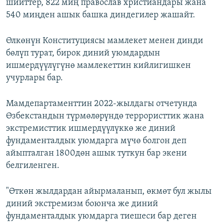
шииттер, 822 миң православ христиандары жана
540 миңден ашык башка диндегилер жашайт.
Өлкөнүн Конституциясы мамлекет менен динди
бөлүп турат, бирок диний уюмдардын
ишмердүүлүгүнө мамлекеттин кийлигишкен
учурлары бар.
Мамдепартаменттин 2022-жылдагы отчетунда
Өзбекстандын түрмөлөрүндө террористтик жана
экстремисттик ишмердүүлүккө же диний
фундаменталдык уюмдарга мүчө болгон деп
айыпталган 1800дөн ашык туткун бар экени
белгиленген.
"Өткөн жылдардан айырмаланып, өкмөт бул жылы
диний экстремизм боюнча же диний
фундаменталдык уюмдарга тиешеси бар деген