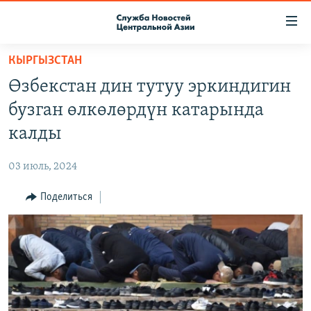
Ссылки
доступа
Вернуться
КЫРГЫЗСТАН
к
О ПРОЕКТЕ
Өзбекстан дин тутуу эркиндигин
основному
ПОДПИСКА
содержанию
бузган өлкөлөрдүн катарында
КОНТАКТЫ
Вернутся
калды
к
RFE/RL ДИРЕКТ
главной
03 июль, 2024
НАСТОЯЩЕЕ ВРЕМЯ
навигации
Вернутся
Поделиться
МИГРАНТ МЕДИА
к
поиску