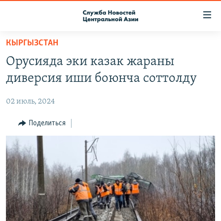
Ссылки
доступа
Вернуться
КЫРГЫЗСТАН
к
О ПРОЕКТЕ
Орусияда эки казак жараны
основному
ПОДПИСКА
содержанию
диверсия иши боюнча соттолду
КОНТАКТЫ
Вернутся
к
02 июль, 2024
RFE/RL ДИРЕКТ
главной
НАСТОЯЩЕЕ ВРЕМЯ
Поделиться
навигации
Вернутся
МИГРАНТ МЕДИА
к
поиску