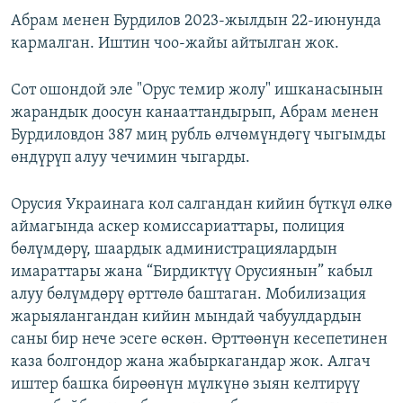
Абрам менен Бурдилов 2023-жылдын 22-июнунда
кармалган. Иштин чоо-жайы айтылган жок.
Сот ошондой эле "Орус темир жолу" ишканасынын
жарандык доосун канааттандырып, Абрам менен
Бурдиловдон 387 миң рубль өлчөмүндөгү чыгымды
өндүрүп алуу чечимин чыгарды.
Орусия Украинага кол салгандан кийин бүткүл өлкө
аймагында аскер комиссариаттары, полиция
бөлүмдөрү, шаардык администрациялардын
имараттары жана “Бирдиктүү Орусиянын” кабыл
алуу бөлүмдөрү өрттөлө баштаган. Мобилизация
жарыялангандан кийин мындай чабуулдардын
саны бир нече эсеге өскөн. Өрттөөнүн кесепетинен
каза болгондор жана жабыркагандар жок. Алгач
иштер башка бирөөнүн мүлкүнө зыян келтирүү