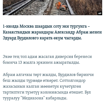
1-июлда Москва шаардык соту эки тургунга –
Казакстандын жарандары Александр Абрам менен
Эдуард Бурдиловго карата өкүм чыгарды.
Экөө тең топ адам жасаган диверсия беренеси
боюнча 13 жылга эркинен ажыратылды.
Абрам алгачкы төрт жылды, Бурдилов биринчи
беш жылды түрмөдө өткөрөт. Соттолгондор
жазасынын калган мөөнөтүн күчөтүлгөн
тартиптеги түзөтүү колониясында өтөшөт. Бул
тууралуу "Медиазона" кабарлады.