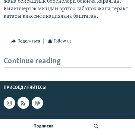
жана бейбаштык беренелери боюнча каралган.
Кийинчерээк мындай өрттөө саботаж жана теракт
катары классификациялана баштаган.
Поделиться
Follow us
Continue reading
ПРИСОЕДИНЯЙТЕСЬ!
КОНТАКТЫ
Подписка