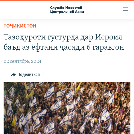
Ссылки
доступа
Вернуться
ТОҶИКИСТОН
к
О ПРОЕКТЕ
Тазоҳуроти густурда дар Исроил
основному
ПОДПИСКА
содержанию
баъд аз ёфтани ҷасади 6 гаравгон
КОНТАКТЫ
Вернутся
к
02 сентябрь, 2024
RFE/RL ДИРЕКТ
главной
НАСТОЯЩЕЕ ВРЕМЯ
Поделиться
навигации
Вернутся
МИГРАНТ МЕДИА
к
поиску