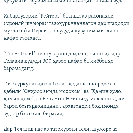
ҳукумати Исроил аз замони оғоз ҷанги Ғазза буд.
Хабаргузории "Рейтерз" ба нақл аз расонаҳои
исроилӣ шумораи тазоҳуркунандагон дар шаҳрҳои
мухталифи Исроилро ҳудуди дувуним миллион
нафар гуфтааст.
"Times Israel" низ гузориш додааст, ки танҳо дар
Телавив ҳудуди 300 ҳазор нафар ба хиёбонҳо
баромаданд.
Тазоҳуркунандагон бо сар додани шиорҳое аз
қабили "Онҳоро зинда мехоҳем" ва "Ҳамин ҳоло,
ҳамин ҳоло", аз Бенямин Нетаняҳу мехостанд, ки
барои бозгардонидани гаравгонҳои боқимонда
зудтар ба созиш бирасад.
Дар Телавив пас аз тазоҳуроти аслӣ, шуморе аз