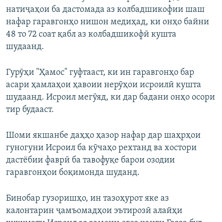
натиҷаҳои ба дастомада аз колбадшикофии шаш
нафар гаравгонҳо нишон медиҳад, ки онҳо байни
48 то 72 соат қабл аз колбадшикофӣ кушта
шудаанд.
Гурӯҳи "Ҳамос" гуфтааст, ки ин гаравгонҳо бар
асари ҳамлаҳои ҳавоии нерӯҳои исроилӣ кушта
шудаанд. Исроил мегӯяд, ки дар бадани онҳо осори
тир будааст.
Шоми якшанбе даҳҳо ҳазор нафар дар шаҳрҳои
гуногуни Исроил ба кӯчаҳо рехтанд ва хостори
дастёбии фаврӣ ба тавофуқе барои озодии
гаравгонҳои боқимонда шуданд.
Бинобар гузоришҳо, ин тазоҳурот яке аз
калонтарин ҷамъомадҳои эътирозӣ алайҳи