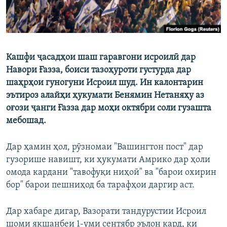
Кашфи ҷасадҳои шаш гаравгони исроилӣ дар
Навори Ғазза, боиси тазоҳуроти густурда дар
шаҳрҳои гуногуни Исроил шуд. Ин калонтарин
эътироз алайҳи ҳукумати Бенямин Нетаняҳу аз
оғози ҷанги Ғазза дар моҳи октябри соли гузашта
мебошад.
Дар ҳамин ҳол, рӯзномаи "Вашингтон пост" дар
гузорише навишт, ки ҳукумати Амрико дар ҳоли
омода кардани "тавофуқи ниҳоӣ" ва "барои охирин
бор" барои пешниҳод ба тарафҳои даргир аст.
Дар хабаре дигар, Вазорати тандурустии Исроил
шоми якшанбеи 1-уми сентябр эълон кард, ки