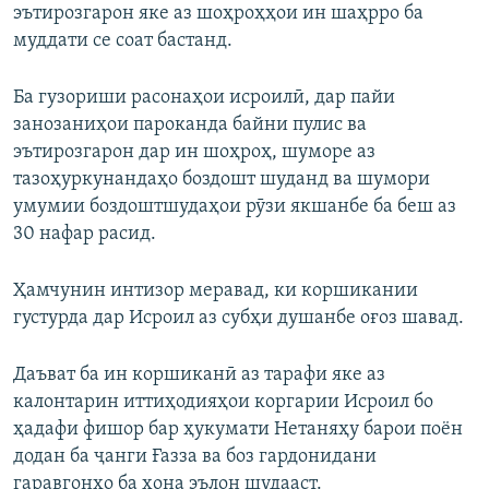
эътирозгарон яке аз шоҳроҳҳои ин шаҳрро ба
муддати се соат бастанд.
Ба гузориши расонаҳои исроилӣ, дар пайи
занозаниҳои пароканда байни пулис ва
эътирозгарон дар ин шоҳроҳ, шуморе аз
тазоҳуркунандаҳо боздошт шуданд ва шумори
умумии боздоштшудаҳои рӯзи якшанбе ба беш аз
30 нафар расид.
Ҳамчунин интизор меравад, ки коршикании
густурда дар Исроил аз субҳи душанбе оғоз шавад.
Даъват ба ин коршиканӣ аз тарафи яке аз
калонтарин иттиҳодияҳои коргарии Исроил бо
ҳадафи фишор бар ҳукумати Нетаняҳу барои поён
додан ба ҷанги Ғазза ва боз гардонидани
гаравгонҳо ба хона эълон шудааст.