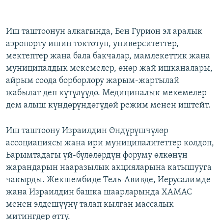
Иш таштоонун алкагында, Бен Гурион эл аралык
аэропорту ишин токтотуп, университеттер,
мектептер жана бала бакчалар, мамлекеттик жана
муниципалдык мекемелер, өнөр жай ишканалары,
айрым соода борборлору жарым-жартылай
жабылат деп күтүлүүдө. Медициналык мекемелер
дем алыш күндөрүндөгүдөй режим менен иштейт.
Иш таштоону Израилдин Өндүрүшчүлөр
ассоциациясы жана ири муниципалитеттер колдоп,
Барымтадагы үй-бүлөлөрдүн форуму өлкөнүн
жарандарын нааразылык акцияларына катышууга
чакырды. Жекшембиде Тель-Авивде, Иерусалимде
жана Израилдин башка шаарларында ХАМАС
менен элдешүүнү талап кылган массалык
митингдер өттү.