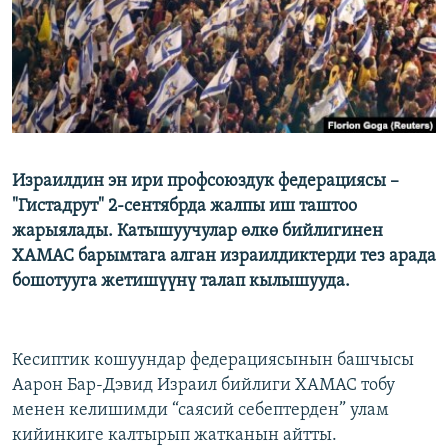
Израилдин эн ири профсоюздук федерациясы –
"Гистадрут" 2-сентябрда жалпы иш таштоо
жарыялады. Катышуучулар өлкө бийлигинен
ХАМАС барымтага алган израилдиктерди тез арада
бошотууга жетишүүнү талап кылышууда.
Кесиптик кошуундар федерациясынын башчысы
Аарон Бар-Дэвид Израил бийлиги ХАМАС тобу
менен келишимди “саясий себептерден” улам
кийинкиге калтырып жатканын айтты.