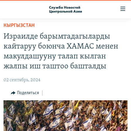
Ссылки
доступа
Вернуться
КЫРГЫЗСТАН
к
О ПРОЕКТЕ
Израилде барымтадагыларды
основному
ПОДПИСКА
содержанию
кайтаруу боюнча ХАМАС менен
КОНТАКТЫ
Вернутся
макулдашууну талап кылган
к
RFE/RL ДИРЕКТ
жалпы иш таштоо башталды
главной
НАСТОЯЩЕЕ ВРЕМЯ
навигации
02 сентябрь, 2024
Вернутся
МИГРАНТ МЕДИА
к
Поделиться
поиску