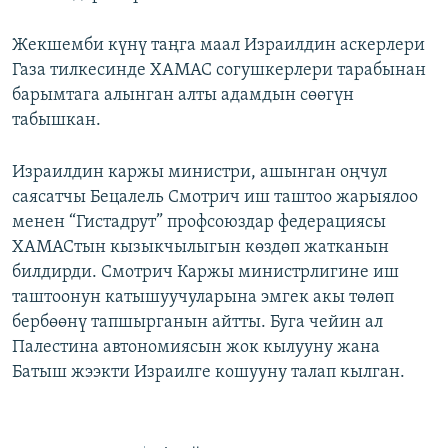
Жекшемби күнү таңга маал Израилдин аскерлери
Газа тилкесинде ХАМАС согушкерлери тарабынан
барымтага алынган алты адамдын сөөгүн
табышкан.
Израилдин каржы министри, ашынган оңчул
саясатчы Бецалель Смотрич иш таштоо жарыялоо
менен “Гистадрут” профсоюздар федерациясы
ХАМАСтын кызыкчылыгын көздөп жатканын
билдирди. Смотрич Каржы министрлигине иш
таштоонун катышуучуларына эмгек акы төлөп
бербөөнү тапшырганын айтты. Буга чейин ал
Палестина автономиясын жок кылууну жана
Батыш жээкти Израилге кошууну талап кылган.