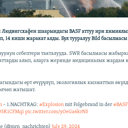
 Людвигсхафен шаарындагы BASF аттуу ири химиялык
п, 14 киши жаракат алды. Бул тууралуу Bild басылмасы
уунун себептери такталууда. SWR басылмасы жабырк
ттарды алып, аларга жеринде медициналык жардам к
агындагы өрт өчүрүлүп, экологиялык кызматтын өкүл
өлчөп жатышат.
n
– 1.NACHTRAG:
#Explosion
mit Folgebrand in der
#BASF
YD5K1CFMq1
pic.twitter.com/yOeGa6krN5
e (@mrn_nachrichten)
July 29, 2024