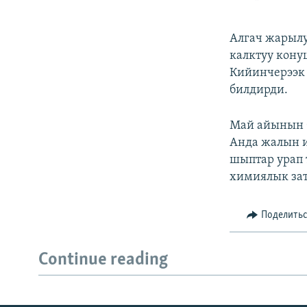
Алгач жарылу
калктуу кону
Кийинчерээк 
билдирди.
Май айынын б
Анда жалын 
шыптар урап 
химиялык зат
Поделить
Continue reading