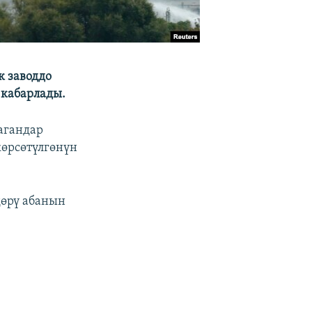
 заводдо
 кабарлады.
агандар
өрсөтүлгөнүн
дөрү абанын