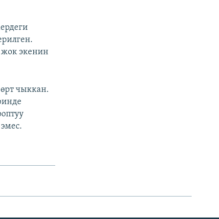
жердеги
ерилген.
 жок экенин
 өрт чыккан.
ринде
ооптуу
эмес.