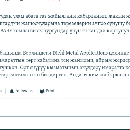
удан улам абага газ жайылганы кабарланып, жакын 
штардын жашоочуларына терезелерин ачпоо сунушу б
BASF компаниясы тургундар үчүн эч кандай коркунуч
ашында Берлиндеги Diehl Metal Applications цехинде
имараттын төрт кабатына тең жайылып, айрым жерле
түшкөн. Өрт өчүрүү кызматынын өкүлдөрү имаратта к
тар сакталганын билдирген. Анда эч ким жабыркаган 
ся
Follow us
Print