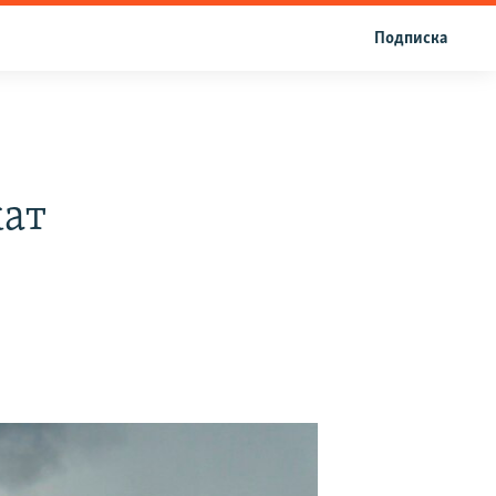
Подписка
о
кат