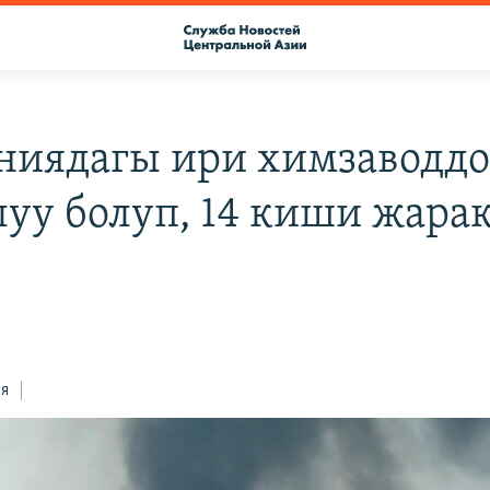
ниядагы ири химзаводд
уу болуп, 14 киши жара
ся