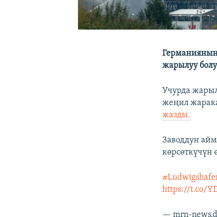
Германиянын
жарылуу болу
Учурда жарыл
жеңил жарака
жазды.
Заводдун айм
көрсөткүчүн 
#Ludwigshafe
https://t.co/
— mrn-news.d