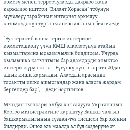
көмөгү менен террорчуларды даярдоо жана
каржылоо иштери "Вилаят Хорасан" тобунун
мүчөлөрү тарабынан интернет аркылуу
көзөмөлдөнүп турганы аныкталганын белгиледи.
"Бул теракт боюнча тергөө иштерине
көмөктөшкөнү үчүн КМШ өлкөлөрүнүн атайын
кызматтарына ыраазычылык билдирем. Учурда
кылмышка катыштыгы бар адамдарды аныктоо
иштери жүрүп жатат. Бүгүнкү күнгө карата 20дан
ашык киши кармалды. Алардын арасында
терактты ишке ашыргандар жана аларга жардам
бергендер бар", – деди Бортников.
Мындан тышкары ал бул кол салууга Украинанын
Коргоо министрлигине караштуу Башкы чалгын
башкармалыгынын түздөн-түз тиешеси бар экенин
билдирди. Ошол эле маалда ал бул сөздөрүнө эч