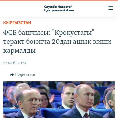
Ссылки
доступа
Вернуться
КЫРГЫЗСТАН
к
О ПРОЕКТЕ
ФСБ башчысы: "Крокустагы"
основному
ПОДПИСКА
содержанию
теракт боюнча 20дан ашык киши
КОНТАКТЫ
Вернутся
кармалды
к
RFE/RL ДИРЕКТ
главной
27 май, 2024
НАСТОЯЩЕЕ ВРЕМЯ
навигации
Вернутся
Поделиться
МИГРАНТ МЕДИА
к
поиску