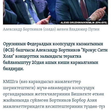
Александр Бортников (солдо) менен Владимир Путин
Орусиянын Федералдык коопсуздук кызматынын
(ФСБ) башчысы Александр Бортников "Крокус Сити
Холл" концерттик залындагы терактка
байланыштуу 20дан ашык киши кармалганын
билдирди.
КМШга (көз карандысыз мамлекеттер
шериктештиги) мүчө өлкөлөрдүн коопсуздук
органдарынын жетекчилеринин Бишкекте өткөн
жыйынында сүйлөгөн Бортников Борбор Азия
мамлекеттериндеги кесиптештеринин түздөн-түз