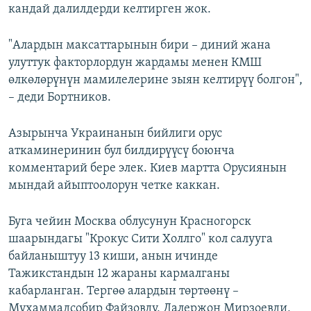
кандай далилдерди келтирген жок.
"Алардын максаттарынын бири – диний жана
улуттук факторлордун жардамы менен КМШ
өлкөлөрүнүн мамилелерине зыян келтирүү болгон",
– деди Бортников.
Азырынча Украинанын бийлиги орус
аткаминеринин бул билдирүүсү боюнча
комментарий бере элек. Киев мартта Орусиянын
мындай айыптоолорун четке каккан.
Буга чейин Москва облусунун Красногорск
шаарындагы "Крокус Сити Холлго" кол салууга
байланыштуу 13 киши, анын ичинде
Тажикстандын 12 жараны кармалганы
кабарланган. Тергөө алардын төртөөнү –
Мухаммадсобир Файзовду, Далержон Мирзоевди,