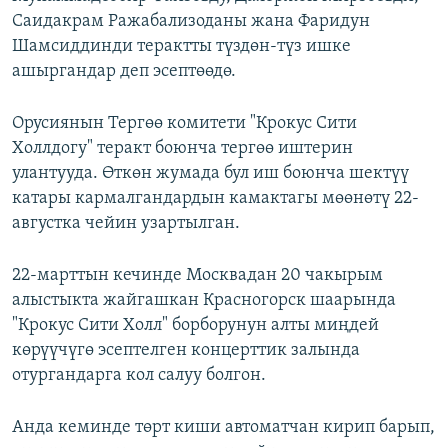
Саидакрам Ражабализоданы жана Фаридун
Шамсиддинди терактты түздөн-түз ишке
ашыргандар деп эсептөөдө.
Орусиянын Тергөө комитети "Крокус Сити
Холлдогу" теракт боюнча тергөө иштерин
улантууда. Өткөн жумада бул иш боюнча шектүү
катары кармалгандардын камактагы мөөнөтү 22-
августка чейин узартылган.
22-марттын кечинде Москвадан 20 чакырым
алыстыкта жайгашкан Красногорск шаарында
"Крокус Сити Холл" борборунун алты миңдей
көрүүчүгө эсептелген концерттик залында
отургандарга кол салуу болгон.
Анда кеминде төрт киши автоматчан кирип барып,