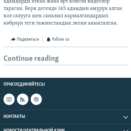
адамдарды аткан жана өрт койгон видеолор
тараган. Бери дегенде 145 адамдын өмүрүн алган
кол салууга шек саналып кармалгандардын
көбүнүн теги тажикстандык экени аныкталган.
Поделиться
Follow us
Continue reading
ПРИСОЕДИНЯЙТЕСЬ!
КОНТАКТЫ
НОВОСТИ ЦЕНТРАЛЬНОЙ АЗИИ