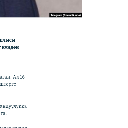
ашчысы
т күндөн
ган. Ал 16
иштерге
андуулукка
га.