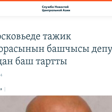
сковьеде тажик
орасынын башчысы депу
дан баш тартты
24
ся