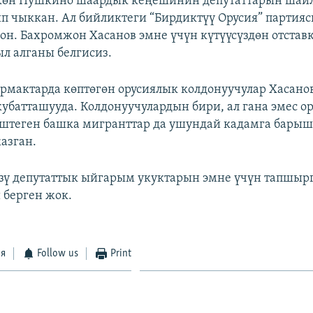
ткөн Пушкино шаардык кеңешинин депутаттарын шай
 чыккан. Ал бийликтеги “Бирдиктүү Орусия” партия
гон. Бахромжон Хасанов эмне үчүн күтүүсүздөн отставк
л алганы белгисиз.
рмактарда көптөгөн орусиялык колдонуучулар Хасано
кубатташууда. Колдонуучулардын бири, ал гана эмес о
иштеген башка мигранттар да ушундай кадамга бары
азган.
өзү депутаттык ыйгарым укуктарын эмне үчүн тапшыр
берген жок.
ся
Follow us
Print