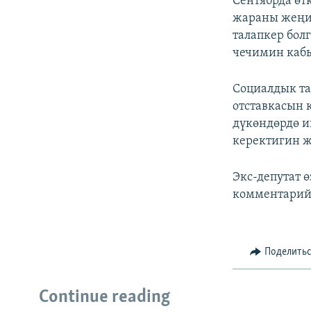
Сентябрда ө
жараны жеңип
талапкер бол
чечимин кабы
Социалдык та
отставкасын 
дүкөндөрдө 
керектигин ж
Экс-депутат 
комментарий 
Поделить
Continue reading