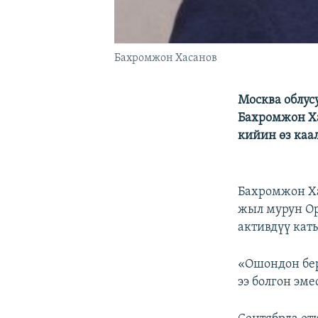
Бахромжон Хасанов
Москва облу
Бахромжон Ха
кийин өз каа
Бахромжон Ха
жыл мурун О
активдүү кат
«Ошондон бе
ээ болгон эм