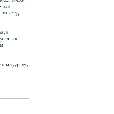
лоодо тажик
сынан
ага кетүү
вдун
русиялык
шы
ганы тууралуу