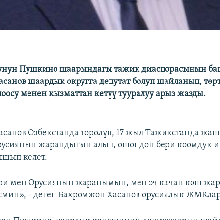
сунун Пушкино шаарындагы тажик диаспорасынын б
санов шаардык округга депутат болуп шайланып, төр
лоосу менен кызматтан кетүү тууралуу арыз жазды.
санов Өзбекстанда төрөлүп, 17 жыл Тажикстанда жаша
русиянын жарандыгын алып, ошондон бери коомдук 
ышып келет.
ри мен Орусиянын жаранымын, мен эч качан кош жар
есмин», - деген Бахромжон Хасанов орусиялык ЖМКлар