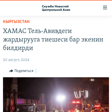
Ссылки
доступа
Вернуться
КЫРГЫЗСТАН
к
О ПРОЕКТЕ
ХАМАС Тель-Авивдеги
основному
ПОДПИСКА
содержанию
жардырууга тиешеси бар экенин
КОНТАКТЫ
Вернутся
билдирди
к
RFE/RL ДИРЕКТ
главной
20 август, 2024
НАСТОЯЩЕЕ ВРЕМЯ
навигации
Вернутся
Поделиться
МИГРАНТ МЕДИА
к
поиску