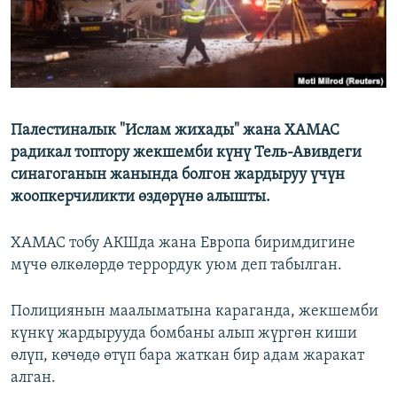
Палестиналык "Ислам жихады" жана ХАМАС
радикал топтору жекшемби күнү Тель-Авивдеги
синагоганын жанында болгон жардыруу үчүн
жоопкерчиликти өздөрүнө алышты.
ХАМАС тобу АКШда жана Европа биримдигине
мүчө өлкөлөрдө террордук уюм деп табылган.
Полициянын маалыматына караганда, жекшемби
күнкү жардырууда бомбаны алып жүргөн киши
өлүп, көчөдө өтүп бара жаткан бир адам жаракат
алган.