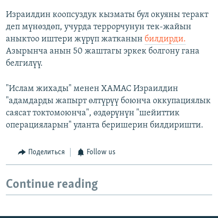
Израилдин коопсуздук кызматы бул окуяны теракт
деп мүнөздөп, учурда террорчунун тек-жайын
аныктоо иштери жүрүп жатканын
билдирди.
Азырынча анын 50 жаштагы эркек болгону гана
белгилүү.
"Ислам жихады" менен ХАМАС Израилдин
"адамдарды жапырт өлтүрүү боюнча оккупациялык
саясат токтомоюнча", өздөрүнүн "шейиттик
операцияларын" уланта беришерин билдиришти.
Поделиться
Follow us
Continue reading