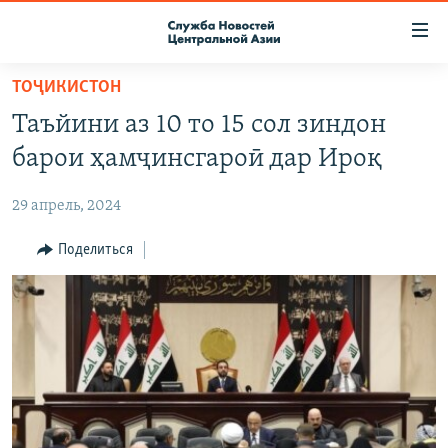
Ссылки
доступа
Вернуться
ТОҶИКИСТОН
к
О ПРОЕКТЕ
Таъйини аз 10 то 15 сол зиндон
основному
ПОДПИСКА
содержанию
барои ҳамҷинсгароӣ дар Ироқ
КОНТАКТЫ
Вернутся
к
29 апрель, 2024
RFE/RL ДИРЕКТ
главной
НАСТОЯЩЕЕ ВРЕМЯ
Поделиться
навигации
Вернутся
МИГРАНТ МЕДИА
к
поиску