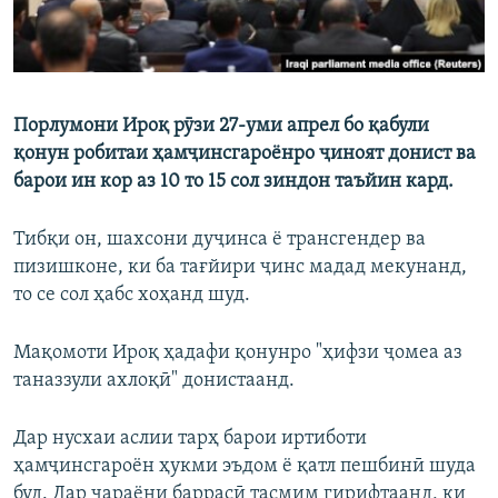
Порлумони Ироқ рӯзи 27-уми апрел бо қабули
қонун робитаи ҳамҷинсгароёнро ҷиноят донист ва
барои ин кор аз 10 то 15 сол зиндон таъйин кард.
Тибқи он, шахсони дуҷинса ё трансгендер ва
пизишконе, ки ба тағйири ҷинс мадад мекунанд,
то се сол ҳабс хоҳанд шуд.
Мақомоти Ироқ ҳадафи қонунро "ҳифзи ҷомеа аз
таназзули ахлоқӣ" донистаанд.
Дар нусхаи аслии тарҳ барои иртиботи
ҳамҷинсгароён ҳукми эъдом ё қатл пешбинӣ шуда
буд. Дар ҷараёни баррасӣ тасмим гирифтаанд, ки