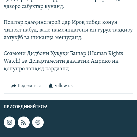
ҷазоро сабуктар кунанд.
Пештар ҳамҷинсгароӣ дар Ироқ тибқи қонун
ҷиноят набуд, вале намояндагони ин гурӯҳ таҳқиру
латукӯб ва шиканҷа мешуданд.
Созмони Дидбони Ҳуқуқи Башар (Human Rights
Watch) ва Департаменти давлатии Амрико ин
қонунро танқид кардаанд.
Поделиться
Follow us
ПРИСОЕДИНЯЙТЕСЬ!