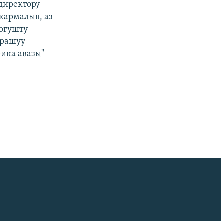
директору
кармалып, аз
огушту
арашуу
ика авазы"