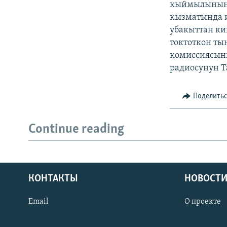
кыймылынын а
кызматында и
убакыттан к
токтоткон т
комиссиясыны
радиосунун Т
Поделить
Continue reading
КОНТАКТЫ
НОВОСТИ
Email
О проекте