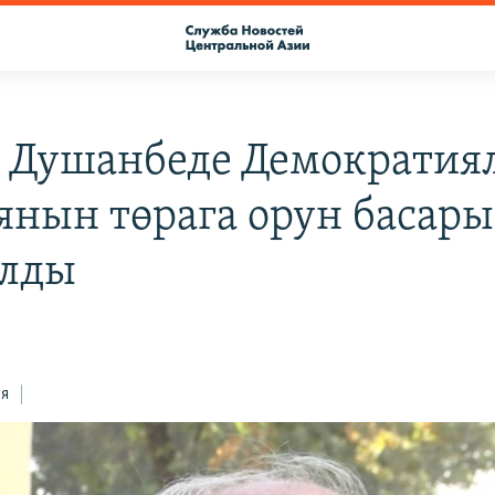
: Душанбеде Демократия
янын төрага орун басары
алды
ся