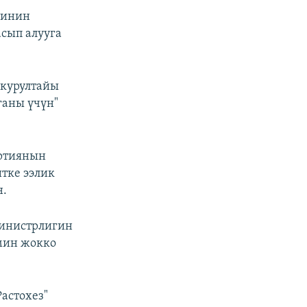
тинин
сып алууга
 курултайы
ганы үчүн"
ртиянын
итке ээлик
н.
министрлигин
мин жокко
астохез"