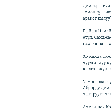
Демократиял
төмөнкү пала
аракет кылуу
Быйыл 11-май
өтүп, Саиджа
партиянын т
31-майда Та
чуулгандуу ку
кылган журна
Усмонзода өз
Аброрду Дем
чыгарууга ча
Ахмадшох Ко