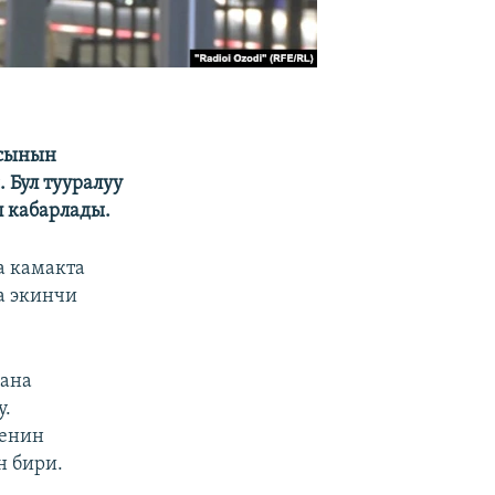
ясынын
 Бул тууралуу
п кабарлады.
а камакта
а экинчи
жана
у.
кенин
н бири.