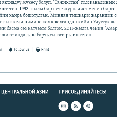
ктивдүү мүчөсү болуп, "Тажикстан" телеканалынын 
штеген. 1993-жылы бир нече журналист менен бирге 
ийин кайра бошотулган. Мындан тышкары жарандык с
ынчтык келишимине кол коюлгандан кийин Улуттук ж
н басма сөз катчысы болгон. 2011-жылга чейин "Амер
ажикстандагы кабарчысы катары иштеген.
ся
Follow us
Print
 ЦЕНТРАЛЬНОЙ АЗИИ
ПРИСОЕДИНЯЙТЕСЬ!