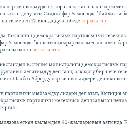
ык партиянын мурдагы төрагасы жана өлкө парламен
тасынын депутаты Саиджафар Усмонзода "бийликти ба
" шеги менен 12-июнда Душанбеде
кармалган.
да Тажикстан Демократиялык партиясынын кезексиз
фар Усмонзода "канааттандырарлык эмес иш алып бар
өрагалыгынан
четтетилген.
жикстандын Юстиция министрлиги Демократиялык па
рултайын легитимдүү деп таап, өлкөдөгү бир нече гез
лист Шахбоз Аброрду партиянын лидери деп тааныга
үн партиянын мыйзамдуу лидери деп атап, Юстиция 
ократиялык партиянын жетекчиси деп тааныган чечи
кырган.
милзода өткөн кылымдын 90-жылдарынын аягында "Р