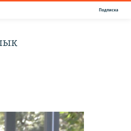
Подписка
лык