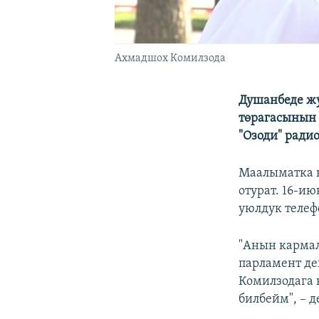
Ахмадшох Комилзода
Душанбеде ж
төрагасынын 
"Озоди" ради
Маалыматка к
отурат. 16-и
уюлдук телеф
"Анын карма
парламент д
Комилзодага 
билбейм", – 