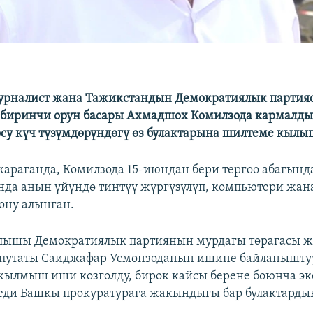
урналист жана Тажикстандын Демократиялык парти
биринчи орун басары Ахмадшох Комилзода кармалды.
осу күч түзүмдөрүндөгү өз булактарына шилтеме кылы
араганда, Комилзода 15-июндан бери тергөө абагынд
юнда анын үйүндө тинтүү жүргүзүлүп, компьютери жан
ону алынган.
лышы Демократиялык партиянын мурдагы төрагасы 
епутаты Саиджафар Усмонзоданын ишине байланышту
кылмыш иши козголду, бирок кайсы берене боюнча э
деди Башкы прокуратурага жакындыгы бар булактарды