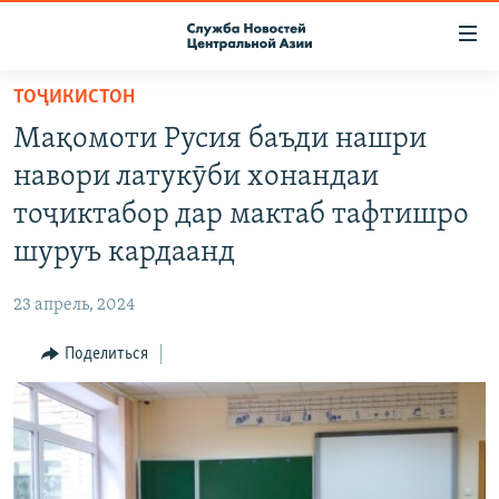
Ссылки
доступа
Вернуться
ТОҶИКИСТОН
к
О ПРОЕКТЕ
Мақомоти Русия баъди нашри
основному
ПОДПИСКА
содержанию
навори латукӯби хонандаи
КОНТАКТЫ
Вернутся
тоҷиктабор дар мактаб тафтишро
к
RFE/RL ДИРЕКТ
шуруъ кардаанд
главной
НАСТОЯЩЕЕ ВРЕМЯ
навигации
23 апрель, 2024
Вернутся
МИГРАНТ МЕДИА
к
Поделиться
поиску