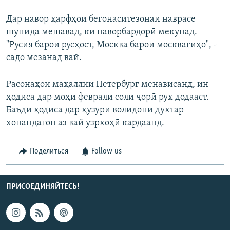
Дар навор ҳарфҳои бегонаситезонаи наврасе
шунида мешавад, ки наворбардорӣ мекунад.
"Русия барои русҳост, Москва барои москвагиҳо", -
садо мезанад вай.
Расонаҳои маҳаллии Петербург менависанд, ин
ҳодиса дар моҳи феврали соли ҷорӣ рух додааст.
Баъди ҳодиса дар ҳузури волидони духтар
хонандагон аз вай узрхоҳӣ кардаанд.
Поделиться
Follow us
ПРИСОЕДИНЯЙТЕСЬ!