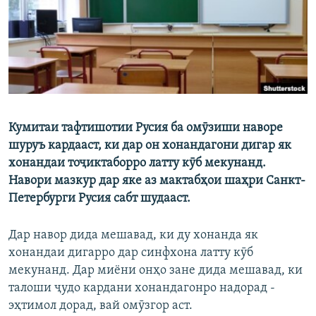
Кумитаи тафтишотии Русия ба омӯзиши наворе
шуруъ кардааст, ки дар он хонандагони дигар як
хонандаи тоҷиктаборро латту кӯб мекунанд.
Навори мазкур дар яке аз мактабҳои шаҳри Санкт-
Петербурги Русия сабт шудааст.
Дар навор дида мешавад, ки ду хонанда як
хонандаи дигарро дар синфхона латту кӯб
мекунанд. Дар миёни онҳо зане дида мешавад, ки
талоши ҷудо кардани хонандагонро надорад -
эҳтимол дорад, вай омӯзгор аст.