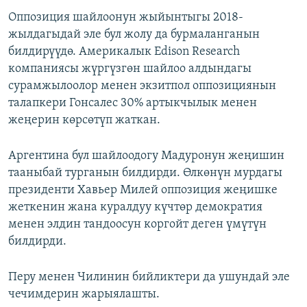
Оппозиция шайлоонун жыйынтыгы 2018-
жылдагыдай эле бул жолу да бурмаланганын
билдирүүдө. Америкалык Edison Research
компаниясы жүргүзгөн шайлоо алдындагы
сурамжылоолор менен экзитпол оппозициянын
талапкери Гонсалес 30% артыкчылык менен
жеңерин көрсөтүп жаткан.
Аргентина бул шайлоодогу Мадуронун жеңишин
тааныбай турганын билдирди. Өлкөнүн мурдагы
президенти Хавьер Милей оппозиция жеңишке
жеткенин жана куралдуу күчтөр демократия
менен элдин тандоосун коргойт деген үмүтүн
билдирди.
Перу менен Чилинин бийликтери да ушундай эле
чечимдерин жарыялашты.