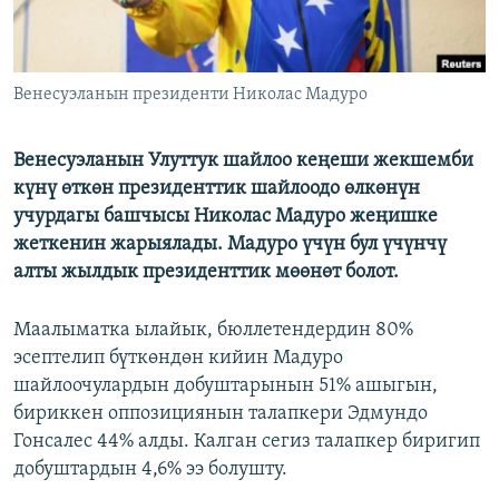
Венесуэланын президенти Николас Мадуро
Венесуэланын Улуттук шайлоо кеңеши жекшемби
күнү өткөн президенттик шайлоодо өлкөнүн
учурдагы башчысы Николас Мадуро жеңишке
жеткенин жарыялады. Мадуро үчүн бул үчүнчү
алты жылдык президенттик мөөнөт болот.
Маалыматка ылайык, бюллетендердин 80%
эсептелип бүткөндөн кийин Мадуро
шайлоочулардын добуштарынын 51% ашыгын,
бириккен оппозициянын талапкери Эдмундо
Гонсалес 44% алды. Калган сегиз талапкер биригип
добуштардын 4,6% ээ болушту.