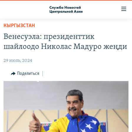
Ссылки
доступа
Вернуться
КЫРГЫЗСТАН
к
О ПРОЕКТЕ
Венесуэла: президенттик
основному
ПОДПИСКА
содержанию
шайлоодо Николас Мадуро жеңди
КОНТАКТЫ
Вернутся
к
29 июль, 2024
RFE/RL ДИРЕКТ
главной
НАСТОЯЩЕЕ ВРЕМЯ
Поделиться
навигации
Вернутся
МИГРАНТ МЕДИА
к
поиску