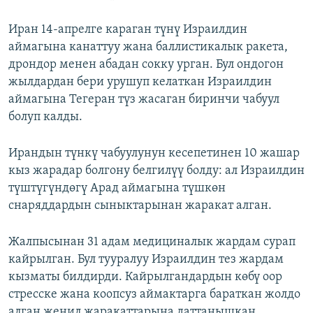
Иран 14-апрелге караган түнү Израилдин
аймагына канаттуу жана баллистикалык ракета,
дрондор менен абадан сокку урган. Бул ондогон
жылдардан бери урушуп келаткан Израилдин
аймагына Тегеран түз жасаган биринчи чабуул
болуп калды.
Ирандын түнкү чабуулунун кесепетинен 10 жашар
кыз жарадар болгону белгилүү болду: ал Израилдин
түштүгүндөгү Арад аймагына түшкөн
снаряддардын сыныктарынан жаракат алган.
Жалпысынан 31 адам медициналык жардам сурап
кайрылган. Бул тууралуу Израилдин тез жардам
кызматы билдирди. Кайрылгандардын көбү оор
стресске жана коопсуз аймактарга бараткан жолдо
алган жеңил жаракаттарына даттанышкан.