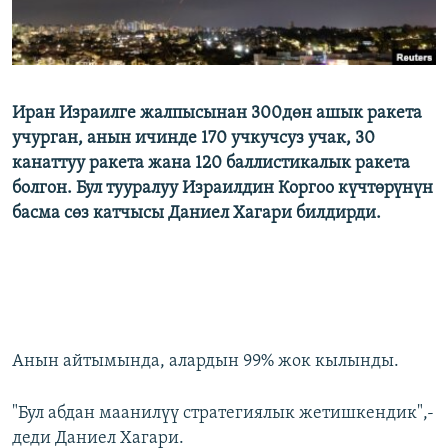
Иран Израилге жалпысынан 300дөн ашык ракета
учурган, анын ичинде 170 учкучсуз учак, 30
канаттуу ракета жана 120 баллистикалык ракета
болгон. Бул тууралуу Израилдин Коргоо күчтөрүнүн
басма сөз катчысы Даниел Хагари билдирди.
Анын айтымында, алардын 99% жок кылынды.
"Бул абдан маанилүү стратегиялык жетишкендик",-
деди Даниел Хагари.