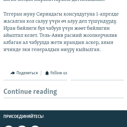
Тегеран муну Сириядагы консулдугуна 1-апрелде
жасалган кол салуу үчүн өч алуу деп түшүндүрдү.
Иран бийлиги бул чабуул үчүн жөөт бийлигин
айыптап келет. Тель-Авив расмий жоопкерчилик
албаган ал чабуулда жети ирандык аскер, анын
ичинде эки генералдын өмүрү кыйылган.
Поделиться
Follow us
Continue reading
ПРИСОЕДИНЯЙТЕСЬ!