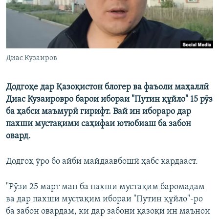
Диас Кузаиров
Додгоҳе дар Қазоқистон блогер ва фаъоли маҳаллӣ
Диас Кузаировро барои ибораи "Путин құйло" 15 рӯз
ба ҳабси маъмурӣ гирифт. Вай ин ибораро дар
пахши мустақими саҳифаи ютюбиаш ба забон
овард.
Додгоҳ ӯро бо айби майдаавбошӣ ҳабс кардааст.
"Рӯзи 25 март ман ба пахши мустақим баромадам
ва дар пахши мустақим ибораи "Путин құйло"-ро
ба забон овардам, ки дар забони қазоқӣ ин маънои