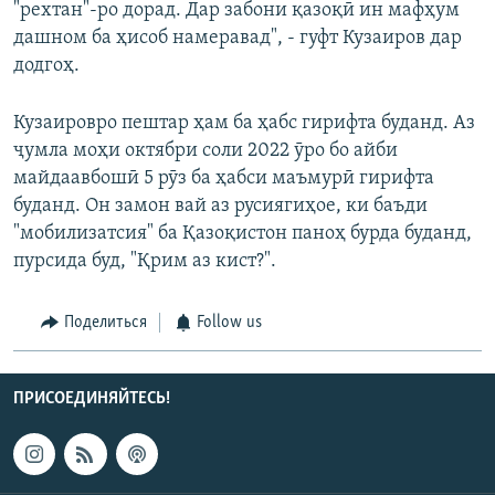
"рехтан"-ро дорад. Дар забони қазоқӣ ин мафҳум
дашном ба ҳисоб намеравад", - гуфт Кузаиров дар
додгоҳ.
Кузаировро пештар ҳам ба ҳабс гирифта буданд. Аз
ҷумла моҳи октябри соли 2022 ӯро бо айби
майдаавбошӣ 5 рӯз ба ҳабси маъмурӣ гирифта
буданд. Он замон вай аз русиягиҳое, ки баъди
"мобилизатсия" ба Қазоқистон паноҳ бурда буданд,
пурсида буд, "Қрим аз кист?".
Поделиться
Follow us
ПРИСОЕДИНЯЙТЕСЬ!