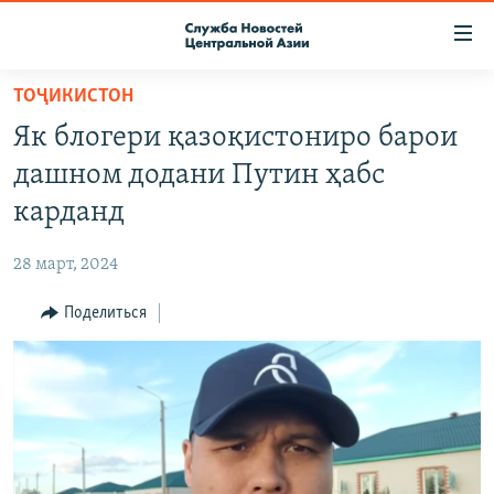
Ссылки
доступа
Вернуться
ТОҶИКИСТОН
к
О ПРОЕКТЕ
Як блогери қазоқистониро барои
основному
ПОДПИСКА
содержанию
дашном додани Путин ҳабс
КОНТАКТЫ
Вернутся
карданд
к
RFE/RL ДИРЕКТ
главной
28 март, 2024
НАСТОЯЩЕЕ ВРЕМЯ
навигации
Вернутся
Поделиться
МИГРАНТ МЕДИА
к
поиску