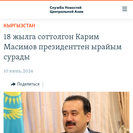
Ссылки
доступа
Вернуться
КЫРГЫЗСТАН
к
О ПРОЕКТЕ
18 жылга соттолгон Карим
основному
ПОДПИСКА
содержанию
Масимов президенттен ырайым
КОНТАКТЫ
Вернутся
сурады
к
RFE/RL ДИРЕКТ
главной
10 июнь, 2024
НАСТОЯЩЕЕ ВРЕМЯ
навигации
Вернутся
Поделиться
МИГРАНТ МЕДИА
к
поиску