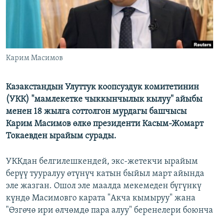
Карим Масимов
Казакстандын Улуттук коопсуздук комитетинин
(УКК) "мамлекетке чыккынчылык кылуу" айыбы
менен 18 жылга соттолгон мурдагы башчысы
Карим Масимов өлкө президенти Касым-Жомарт
Токаевден ырайым сурады.
УККдан белгилешкендей, экс-жетекчи ырайым
берүү тууралуу өтүнүч катын быйыл март айында
эле жазган. Ошол эле маалда мекемеден бүгүнкү
күндө Масимовго карата "Акча кымыруу" жана
"Өзгөчө ири өлчөмдө пара алуу" беренелери боюнча