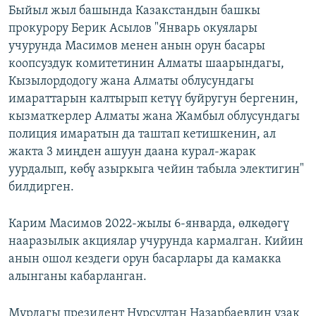
Быйыл жыл башында Казакстандын башкы
прокурору Берик Асылов "Январь окуялары
учурунда Масимов менен анын орун басары
коопсуздук комитетинин Алматы шаарындагы,
Кызылордодогу жана Алматы облусундагы
имараттарын калтырып кетүү буйругун бергенин,
кызматкерлер Алматы жана Жамбыл облусундагы
полиция имаратын да таштап кетишкенин, ал
жакта 3 миңден ашуун даана курал-жарак
уурдалып, көбү азыркыга чейин табыла электигин"
билдирген.
Карим Масимов 2022-жылы 6-январда, өлкөдөгү
нааразылык акциялар учурунда кармалган. Кийин
анын ошол кездеги орун басарлары да камакка
алынганы кабарланган.
Мурдагы президент Нурсултан Назарбаевдин узак