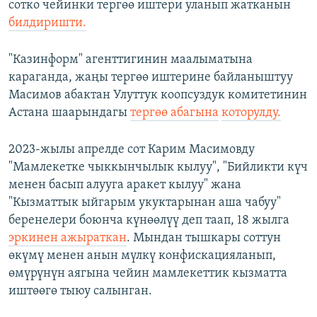
сотко чейинки тергөө иштери уланып жатканын
билдиришти.
"Казинформ" агенттигинин маалыматына
караганда, жаңы тергөө иштерине байланыштуу
Масимов абактан Улуттук коопсуздук комитетинин
Астана шаарындагы
тергөө абагына
которулду.
2023-жылы апрелде сот Карим Масимовду
"Мамлекетке чыккынчылык кылуу", "Бийликти күч
менен басып алууга аракет кылуу" жана
"Кызматтык ыйгарым укуктарынан аша чабуу"
беренелери боюнча күнөөлүү деп таап, 18 жылга
эркинен ажыраткан
. Мындан тышкары соттун
өкүмү менен анын мүлкү конфискацияланып,
өмүрүнүн аягына чейин мамлекеттик кызматта
иштөөгө тыюу салынган.