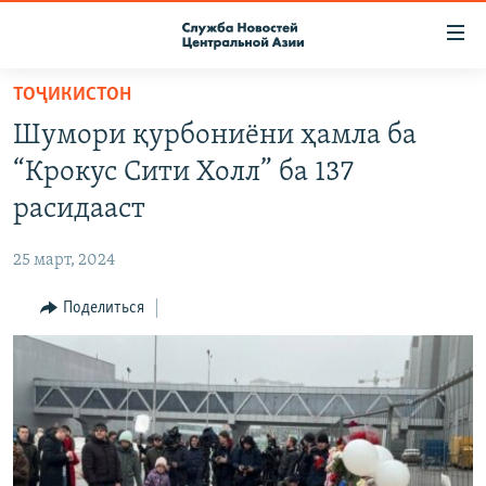
Ссылки
доступа
Вернуться
ТОҶИКИСТОН
к
О ПРОЕКТЕ
Шумори қурбониёни ҳамла ба
основному
ПОДПИСКА
содержанию
“Крокус Сити Холл” ба 137
КОНТАКТЫ
Вернутся
расидааст
к
RFE/RL ДИРЕКТ
главной
25 март, 2024
НАСТОЯЩЕЕ ВРЕМЯ
навигации
Вернутся
Поделиться
МИГРАНТ МЕДИА
к
поиску