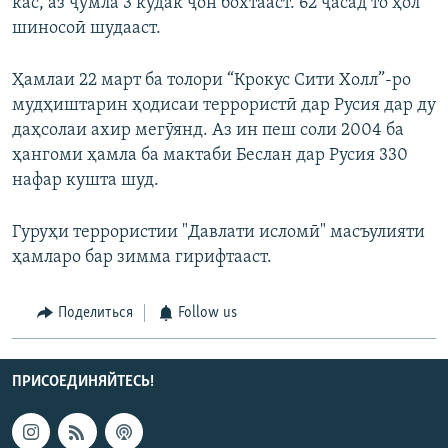
кас, аз ҷумла 3 кудак ҷон бохтааст. 62 ҷасад то ҳол
шиносоӣ шудааст.
Ҳамлаи 22 март ба толори “Крокус Сити Холл”-ро
мудҳиштарин ҳодисаи террористӣ дар Русия дар ду
даҳсолаи ахир мегӯянд. Аз ин пеш соли 2004 ба
ҳангоми ҳамла ба мактаби Беслан дар Русия 330
нафар кушта шуд.
Гуруҳи террористии "Давлати исломӣ" масъулияти
ҳамларо бар зимма гирифтааст.
Поделиться
Follow us
ПРИСОЕДИНЯЙТЕСЬ!