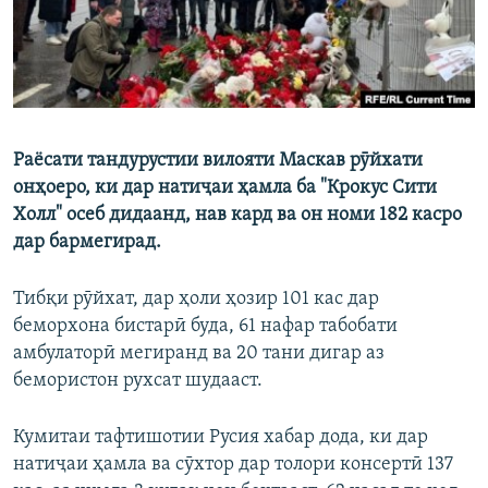
Раёсати тандурустии вилояти Маскав рӯйхати
онҳоеро, ки дар натиҷаи ҳамла ба "Крокус Сити
Холл" осеб дидаанд, нав кард ва он номи 182 касро
дар бармегирад.
Тибқи рӯйхат, дар ҳоли ҳозир 101 кас дар
беморхона бистарӣ буда, 61 нафар табобати
амбулаторӣ мегиранд ва 20 тани дигар аз
бемористон рухсат шудааст.
Кумитаи тафтишотии Русия хабар дода, ки дар
натиҷаи ҳамла ва сӯхтор дар толори консертӣ 137