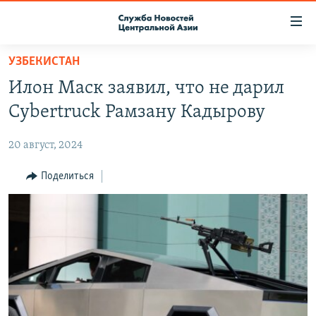
Ссылки
доступа
Вернуться
УЗБЕКИСТАН
к
О ПРОЕКТЕ
Илон Маск заявил, что не дарил
основному
ПОДПИСКА
содержанию
Cybertruck Рамзану Кадырову
КОНТАКТЫ
Вернутся
к
20 август, 2024
RFE/RL ДИРЕКТ
главной
НАСТОЯЩЕЕ ВРЕМЯ
Поделиться
навигации
Вернутся
МИГРАНТ МЕДИА
к
поиску