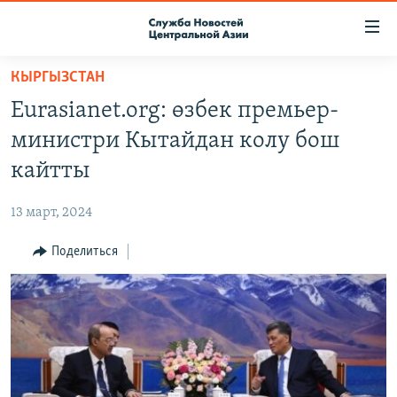
Ссылки
доступа
Вернуться
КЫРГЫЗСТАН
к
О ПРОЕКТЕ
Eurasianet.org: өзбек премьер-
основному
ПОДПИСКА
содержанию
министри Кытайдан колу бош
КОНТАКТЫ
Вернутся
кайтты
к
RFE/RL ДИРЕКТ
главной
13 март, 2024
НАСТОЯЩЕЕ ВРЕМЯ
навигации
Вернутся
Поделиться
МИГРАНТ МЕДИА
к
поиску