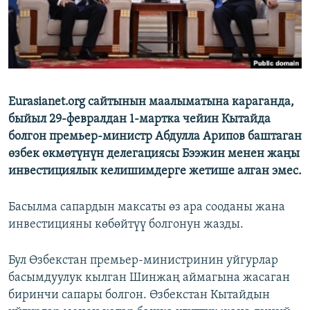
Eurasianet.org сайтынын маалыматына караганда,
быйыл 29-февралдан 1-мартка чейин Кытайда
болгон премьер-министр Абдулла Арипов баштаган
өзбек өкмөтүнүн делегациясы Бээжин менен жаңы
инвестициялык келишимдерге жетише алган эмес.
Басылма сапардын максаты өз ара сооданы жана
инвестицияны көбөйтүү болгонун жазды.
Бул Өзбекстан премьер-министринин уйгурлар
басымдуулук кылган Шинжаң аймагына жасаган
биринчи сапары болгон. Өзбекстан Кытайдын