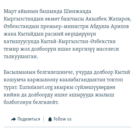
Март айынын башында Шинжаңда
Кыргызстандын өкмөт башчысы Акылбек Жапаров,
Өзбекстандын премьер-министри Абдулла Арипов
жана Кытайдын расмий өкүлдөрүнүн
катышуусунда Кытай-Кыргызстан-Өзбекстан
темир жол долбоорун ишке киргизүү маселеси
талкууланган.
Басылманын белгилешинче, учурда долбоор Кытай
кошумча каржылоону каалабагандыктан токтоп
турат. Eurasianet.org акыркы сүйлөшүүлөрдөн
кийин да долбоорду ишке ашырууда жылыш
болбогонун белгилейт.
Поделиться
Follow us