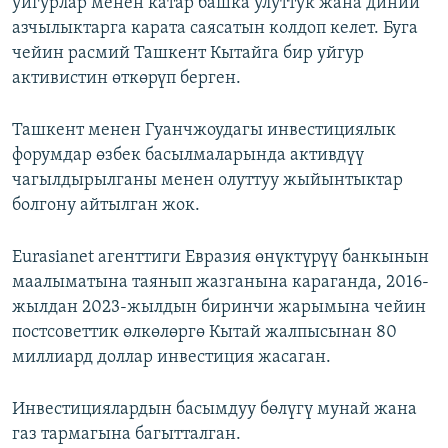
уйгурлар менен катар башка улуттук жана диний
азчылыктарга карата саясатын колдоп келет. Буга
чейин расмий Ташкент Кытайга бир уйгур
активистин өткөрүп берген.
Ташкент менен Гуанчжоудагы инвестициялык
форумдар өзбек басылмаларында активдүү
чагылдырылганы менен олуттуу жыйынтыктар
болгону айтылган жок.
Eurasianet агенттиги Евразия өнүктүрүү банкынын
маалыматына таянып жазганына караганда, 2016-
жылдан 2023-жылдын биринчи жарымына чейин
постсоветтик өлкөлөргө Кытай жалпысынан 80
миллиард доллар инвестиция жасаган.
Инвестициялардын басымдуу бөлүгү мунай жана
газ тармагына багытталган.