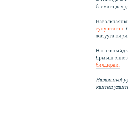
басмага даяр
Навальнаяны
сунуштаган.
С
жазууга кир
Навальныйды
Ярмыш оппози
билдирди.
Навальный
у
кантип улант