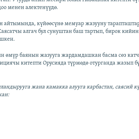
доо менен алектенүүдө.
н айтымында, күйөөсүнө мемуар жазууну тарапташта
аясатчы алгач бул сунуштан баш тартып, бирок кийин
ишкен.
н өмүр баянын жазууга жардамдашкан басма сөз кат
циячы китепти Орусияда түрмөдө отурганда жазып б
уландырууга жана камакка алууга карбастан, саясий к
кан
: