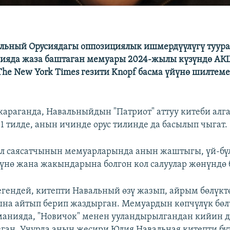
льный Орусиядагы оппозициялык ишмердүүлүгү туура
ияда жаза баштаган мемуары 2024-жылы күзүндө АКШ
 The New York Times гезити Knopf басма үйүнө шилтем
араганда, Навальныйдын "Патриот" аттуу китеби алг
11 тилде, анын ичинде орус тилинде да басылып чыгат.
 саясатчынын мемуарларында анын жаштыгы, үй-бүл
зүнө жана жакындарына болгон кол салуулар жөнүндө 
егендей, китепти Навальный өзү жазып, айрым бөлүкт
на айтып берип жаздырган. Мемуардын көпчүлүк бөл
манияда, "Новичок" менен ууландырылгандан кийин 
ган. Учурда анын жесири Юлия Навальная китепти бү