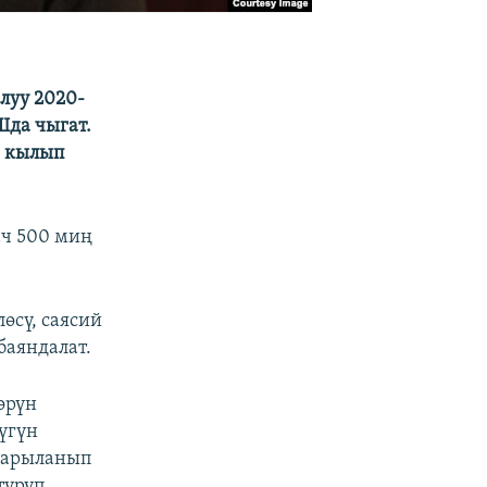
луу 2020-
да чыгат.
е кылып
ач 500 миң
өсү, саясий
баяндалат.
өрүн
үгүн
дарыланып
түрүп,