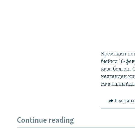
Кремлдин не
быйыл 16-фев
каза болгон.
келгенден ки
Навальныйдын
Поделить
Continue reading