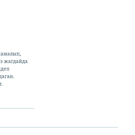
камалып,
из жагдайда
лдеп
даган.
.