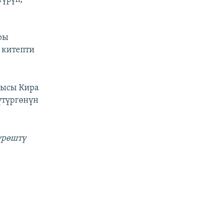
ры
 китепти
чысы Кира
үтүргөнүн
үрөштү