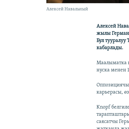
Алексей Навальный
Алексей Нава
жылы Герман
Бул тууралуу
кабарлады.
Маалыматка к
нуска менен 
Оппозициячыл
карьерасы, ө
Knopf белгил
тарапташтары
саясатчы Гер
жатканда жаз