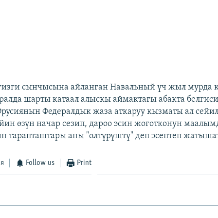
гизги сынчысына айланган Навальный үч жыл мурда 
ралда шарты катаал алыскы аймактагы абакта белгис
 Орусиянын Федералдык жаза аткаруу кызматы ал сейи
йин өзүн начар сезип, дароо эсин жоготконун маалым
 тарапташтары аны "өлтүрүштү" деп эсептеп жатышат
ся
Follow us
Print