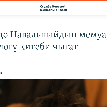
дө Навальныйдын мемуа
дөгү китеби чыгат
ся