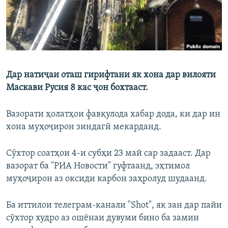
Дар натиҷаи оташ гирифтани як хона дар вилояти
Маскави Русия 8 кас ҷон бохтааст.
Вазорати ҳолатҳои фавқулода хабар дода, ки дар ин
хона муҳоҷирон зиндагӣ мекарданд.
Сӯхтор соатҳои 4-и субҳи 23 май сар задааст. Дар
вазорат ба "РИА Новости" гуфтаанд, эҳтимол
муҳоҷирон аз оксиди карбон заҳролуд шудаанд.
Ба иттилои телеграм-канали "Shot", як зан дар пайи
сӯхтор худро аз ошёнаи дувуми бино ба замин