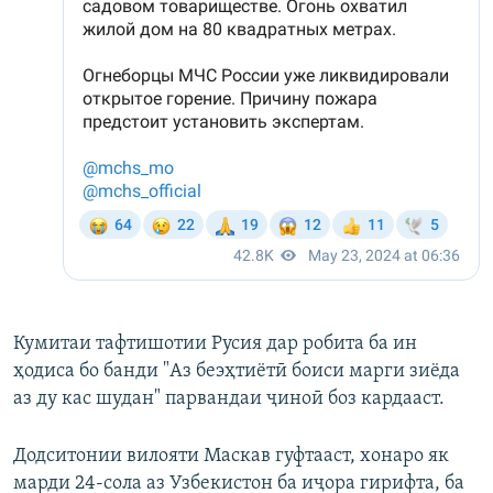
Кумитаи тафтишотии Русия дар робита ба ин
ҳодиса бо банди "Аз беэҳтиётӣ боиси марги зиёда
аз ду кас шудан" парвандаи ҷиноӣ боз кардааст.
Додситонии вилояти Маскав гуфтааст, хонаро як
марди 24-сола аз Узбекистон ба иҷора гирифта, ба