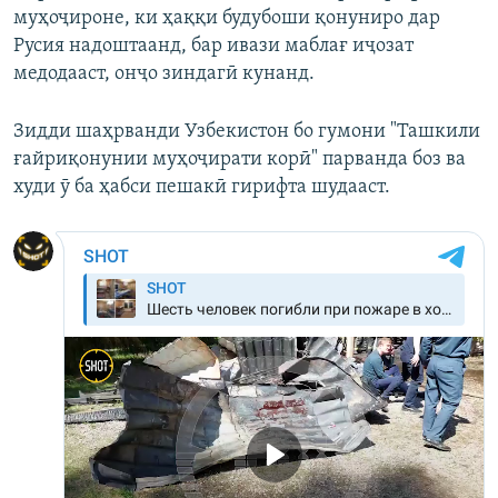
муҳоҷироне, ки ҳаққи будубоши қонуниро дар
Русия надоштаанд, бар ивази маблағ иҷозат
медодааст, онҷо зиндагӣ кунанд.
Зидди шаҳрванди Узбекистон бо гумони "Ташкили
ғайриқонунии муҳоҷирати корӣ" парванда боз ва
худи ӯ ба ҳабси пешакӣ гирифта шудааст.