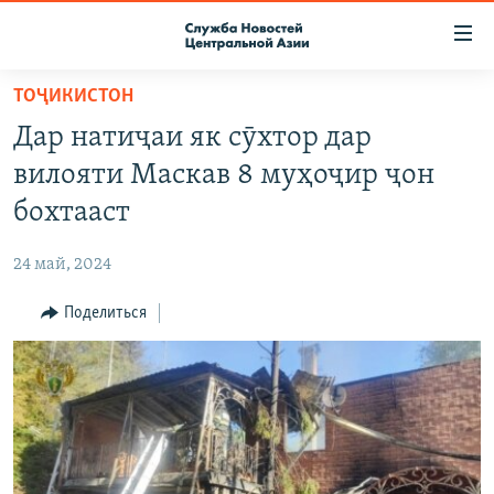
Ссылки
доступа
Вернуться
ТОҶИКИСТОН
к
О ПРОЕКТЕ
Дар натиҷаи як сӯхтор дар
основному
ПОДПИСКА
содержанию
вилояти Маскав 8 муҳоҷир ҷон
КОНТАКТЫ
Вернутся
бохтааст
к
RFE/RL ДИРЕКТ
главной
24 май, 2024
НАСТОЯЩЕЕ ВРЕМЯ
навигации
Вернутся
Поделиться
МИГРАНТ МЕДИА
к
поиску