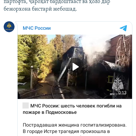
партофта, ҷароҳат бардоштааст ва ҳоло дар
беморхона бистарӣ мебошад.