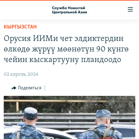
Ссылки
доступа
Вернуться
КЫРГЫЗСТАН
к
О ПРОЕКТЕ
Орусия ИИМи чет элдиктердин
основному
ПОДПИСКА
содержанию
өлкөдө жүрүү мөөнөтүн 90 күнгө
КОНТАКТЫ
Вернутся
чейин кыскартууну пландоодо
к
RFE/RL ДИРЕКТ
главной
02 апрель, 2024
НАСТОЯЩЕЕ ВРЕМЯ
навигации
Вернутся
Поделиться
МИГРАНТ МЕДИА
к
поиску