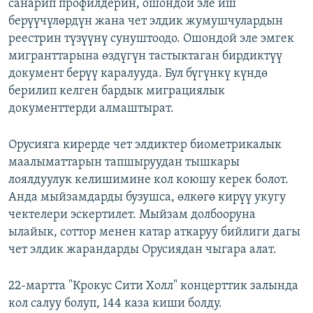
санарип профилдерин, ошондой эле иш
берүүчүлөрдүн жана чет элдик жумушчулардын
реестрин түзүүнү сунуштоодо. Ошондой эле эмгек
мигранттарына өздүгүн тастыктаган бирдиктүү
документ берүү каралууда. Бул бүгүнкү күндө
берилип келген бардык миграциялык
документтерди алмаштырат.
Орусияга кирерде чет элдиктер биометрикалык
маалыматтарын тапшыруудан тышкары
лоялдуулук келишимине кол коюшу керек болот.
Анда мыйзамдарды бузушса, өлкөгө кирүү укугу
чектелери эскертилет. Мыйзам долбооруна
ылайык, соттор менен катар аткаруу бийлиги дагы
чет элдик жарандарды Орусиядан чыгара алат.
22-мартта "Крокус Сити Холл" концерттик залында
кол салуу болуп, 144 каза киши болду.