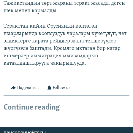
Тажикстандын төрт жараны теракт жасады деген
шек менен кармалды.
Теракттан кийин Орусиянын көптөгөн
шаарларында коопсуздук чаралары күчөтүлүп, чет
элдиктерге карата рейддер жана текшерүүлөр
жүргүзүлө баштады. Кремлге ыктаган бир катар
ишмерлер иммиграция мыйзамдарын
катаалдаштырууга чакырышууда.
Поделиться
Follow us
Continue reading