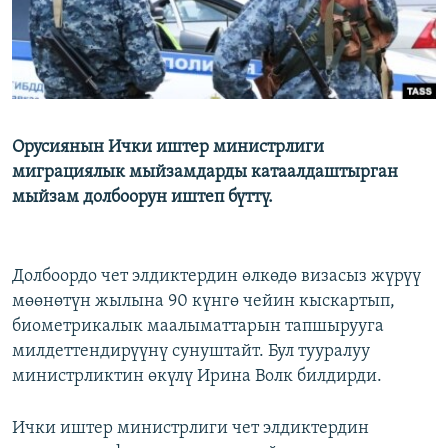
Орусиянын Ички иштер министрлиги
миграциялык мыйзамдарды катаалдаштырган
мыйзам долбоорун иштеп бүттү.
Долбоордо чет элдиктердин өлкөдө визасыз жүрүү
мөөнөтүн жылына 90 күнгө чейин кыскартып,
биометрикалык маалыматтарын тапшырууга
милдеттендирүүнү сунуштайт. Бул тууралуу
министрликтин өкүлү Ирина Волк билдирди.
Ички иштер министрлиги чет элдиктердин