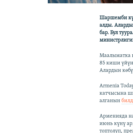
Шаршемби кү
алды. Аларды
бар. Бул туу
министрлиги
Маалыматка 
85 киши үйүн
Алардын көбү
Armenia Toda
катчысына ши
алганын
билд
Арменияда на
июнь күнү ар
топтолуп, п