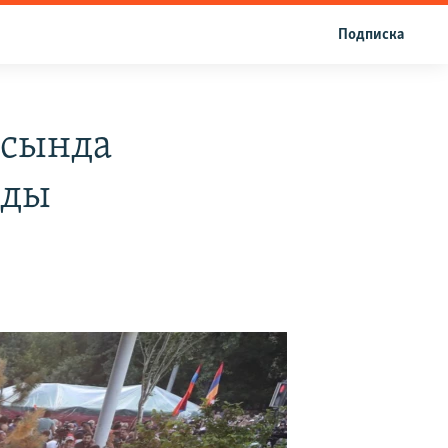
Подписка
ясында
лды