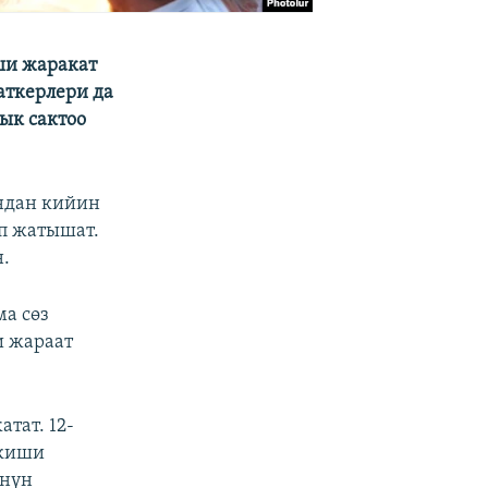
ши жаракат
аткерлери да
ык сактоо
ндан кийин
ып жатышат.
.
а сөз
и жараат
тат. 12-
 киши
үнүн