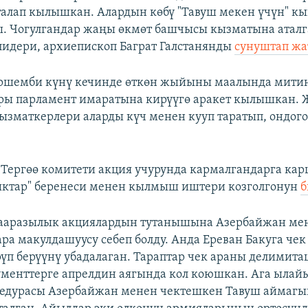
талап кылышкан. Алардын көбү "Тавуш мекен үчүн" 
. Чогулгандар жаңы өкмөт башчысы кызматына атал
идери, архиепископ Баграт Галстанянды
сунуштап жа
ршемби күнү кечинде өткөн жыйыны маалында мити
ры парламент имаратына кирүүгө аракет кылышкан. 
кызматкерлери аларды күч менен кууп таратып, ондо
Тергөө комитети акция учурунда кармалгандарга ка
ктар" беренеси менен кылмыш иштери козголгонун
б
ааразылык акциялардын тутанышына Азербайжан мен
ара макулдашуусу себеп болду. Анда Ереван Бакуга чек
үп берүүнү убадалаган. Тараптар чек араны делимита
ументтерге апрелдин аягында кол коюшкан. Ага ылай
едурасы Азербайжан менен чектешкен Тавуш аймагы