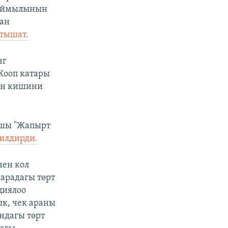
кыймылынын
ган
тышат.
нг
Жооп катары
гон кишини
ршы "Жапырт
илдирди.
ен кол
 арадагы төрт
циялоо
ык, чек араны
ндагы төрт