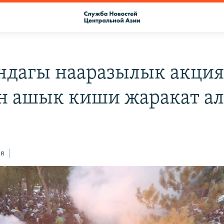
ндагы нааразылык акци
н ашык киши жаракат а
ся