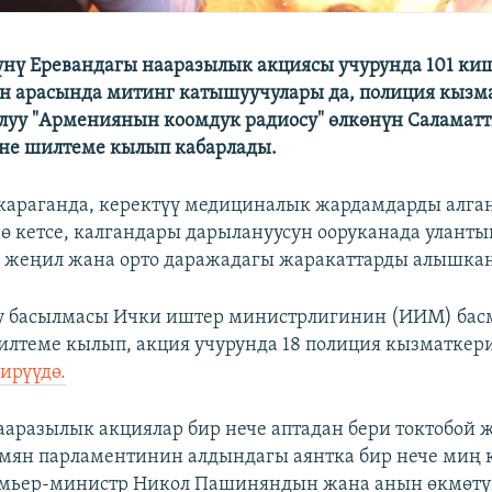
нү Еревандагы нааразылык акциясы учурунда 101 ки
н арасында митинг катышуучулары да, полиция кызм
ралуу "Армениянын коомдук радиосу" өлкөнүн Саламатт
не шилтеме кылып кабарлады.
караганда, керектүү медициналык жардамдарды алга
ө кетсе, калгандары дарылануусун ооруканада улант
 жеңил жана орто даражадагы жаракаттарды алышкан
y басылмасы Ички иштер министрлигинин (ИИМ) басм
лтеме кылып, акция учурунда 18 полиция кызматкер
ирүүдө.
аразылык акциялар бир нече аптадан бери токтобой жа
мян парламентинин алдындагы аянтка бир нече миң
ремьер-министр Никол Пашиняндын жана анын өкмөт