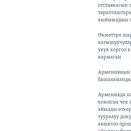
отставкасын 
тарапташтары
кыймылдын л
Өкмөттүн ша
катышуучула
укук коргоо 
кармаган.
Армениянын 
башаламанды
Арменияда н
коюлган чек 
айылды өткөр
тууралуу док
аныктоо проц