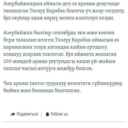
Азербайжандын аймагы деп эл аралык деңгээлде
таанылган Тоолуу Карабак боюнча үч жолу согушту,
бул окуялар адам өлүмү менен коштолуп келди.
Азербайжан былтыр сентябрда эки өлкө көптөн
бери талашып келген Тоолуу Карабак аймагын өз
карамагына толук алгандан кийин ортодогу
атышуу дээрлик токтогон. Бул аймакта жашаган
100 миңдей армян улутундагы киши үй-жайын
таштап чыгып кетүүгө мажбур болгон.
Чек араны тактоо тууралуу кезектеги сүйлөшүүлөр
быйыл жыл башында башталган.
Поделиться
Follow us