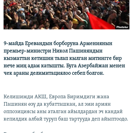
9-майда Еревандын борборуна Армениянын
премьер-министри Никол Пашиняндын
кызматтан кетишин талап кылган митингге бир
нече миң адам катышты. Буга Азербайжан менен
чек араны делимитациялоо себеп болгон.
Келишимди АКШ, Европа Биримдиги жана
Пашинян өзү да кубатташкан, ал эми армян
оппозициясы аны аталган айылдардан эч кандай
кепилдик албай туруп баш тартууда деп айыптоодо.