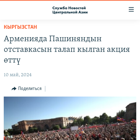
Ссылки
доступа
Вернуться
КЫРГЫЗСТАН
к
О ПРОЕКТЕ
Арменияда Пашиняндын
основному
ПОДПИСКА
содержанию
отставкасын талап кылган акция
КОНТАКТЫ
Вернутся
өттү
к
RFE/RL ДИРЕКТ
главной
10 май, 2024
НАСТОЯЩЕЕ ВРЕМЯ
навигации
Вернутся
Поделиться
МИГРАНТ МЕДИА
к
поиску