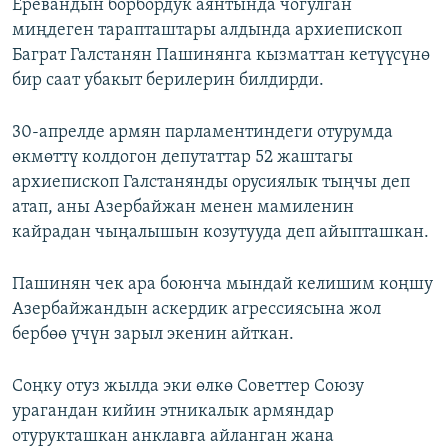
Еревандын борбордук аянтында чогулган
миңдеген тарапташтары алдында архиепископ
Баграт Галстанян Пашинянга кызматтан кетүүсүнө
бир саат убакыт берилерин билдирди.
30-апрелде армян парламентиндеги отурумда
өкмөттү колдогон депутаттар 52 жаштагы
архиепископ Галстанянды орусиялык тыңчы деп
атап, аны Азербайжан менен мамиленин
кайрадан чыңалышын козутууда деп айыпташкан.
Пашинян чек ара боюнча мындай келишим коңшу
Азербайжандын аскердик агрессиясына жол
бербөө үчүн зарыл экенин айткан.
Соңку отуз жылда эки өлкө Советтер Союзу
урагандан кийин этникалык армяндар
отурукташкан анклавга айланган жана