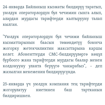
24-январда Байланыш кызматы билдирүү таратып,
уюлдук операторлордун бул чечимин сынга алып,
алардан мурдагы тарифтерди калтырууну талап
кылган.
"Уюлдук операторлордун бул чечими байланыш
кызматтарынын баасын төмөндөтүү боюнча
жогорку жетекчиликтин максаттарына каршы
келет. Абоненттерди СМС-билдирүүлөргө көңүл
бурбоого жана тарифтерди мурдагы баалар менен
колдонууну уланта берүүгө чакырабыз", – деп
жазылган мекеменин билдирүүсүндө.
25-январда үч уюлдук компания тең тарифтерди
жогорулатуу ниетинен баш тартканын
билдиришкен.