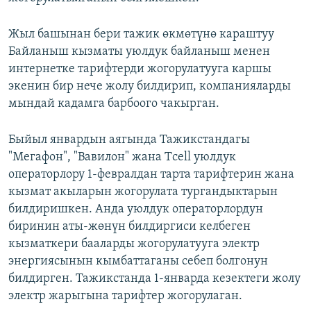
Жыл башынан бери тажик өкмөтүнө караштуу
Байланыш кызматы уюлдук байланыш менен
интернетке тарифтерди жогорулатууга каршы
экенин бир нече жолу билдирип, компанияларды
мындай кадамга барбоого чакырган.
Быйыл январдын аягында Тажикстандагы
"Мегафон", "Вавилон" жана Тcell уюлдук
операторлору 1-февралдан тарта тарифтерин жана
кызмат акыларын жогорулата тургандыктарын
билдиришкен. Анда уюлдук операторлордун
биринин аты-жөнүн билдиргиси келбеген
кызматкери бааларды жогорулатууга электр
энергиясынын кымбаттаганы себеп болгонун
билдирген. Тажикстанда 1-январда кезектеги жолу
электр жарыгына тарифтер жогорулаган.