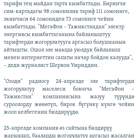
тарифи тең майдан тарта кымбаттады. Биринчи
сим-картадагы 98 сомонилик тариф 111 сомониге,
экинчиси 64 сомониден 73 сомониге чейин
кымбаттады. "МегаФон – Тажикстандан" электр
энергиясы кымбаттаганына байланыштуу
тарифтерди жогорулатууга аргасыз болушканын
айтышты. Ошол эле маалда уюлдук байланыш
менен интернеттин сапаты начар бойдон калууда",
– деди журналист Шервон Умриддин.
"Озоди" радиосу 24-апрелде эле тарифтерди
жогорулатуу маселеси боюнча "МегаФон –
Тажикстан" компаниясына жазуу түрүндө
суроолорду жөнөтүп, бирок бүгүнкү күнгө чейин
жооп келбегенин билдирүүдө.
25-апрелде компания өз сайтына билдирүү
жарыялап, бааларды жогорулатуу аргасыз жасалган