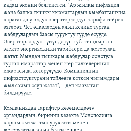
кадам экенин белгилеген. "Ар жылкы инфляция
жана башка тышкы кызматтардын кымбатташына
караганда уюлдук операторлордун тарифи сейрек
өзгөрөт. Чет өлкөлөрдөн алып келине турган
жабдуулардын баасы туруктуу түрдө өсүүдө.
Операторлордун түйүндөрүн кубаттандырган
электр энергиясынын тарифтери да жогорулап
жатат. Мындан тышкары жабдуулар орнотула
турган имараттар менен жер тилкелеринин
ижарасы да көтөрүлүүдө. Компаниянын
инфраструктураны тейлөөгө кеткен чыгымдары
жыл сайын өсүп жатат", – деп жазылган
билдирүүдө.
Компаниядан тарифтер көзөмөлдөөчү
органдардын, биринчи кезекте Монополияга
каршы кызматтын уруксаты менен
жогорулатылганын белгилешкен.