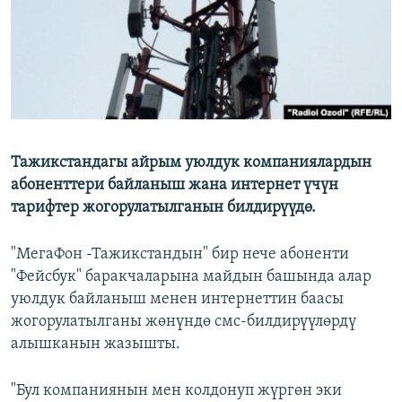
Тажикстандагы айрым уюлдук компаниялардын
абоненттери байланыш жана интернет үчүн
тарифтер жогорулатылганын билдирүүдө.
"МегаФон -Тажикстандын" бир нече абоненти
"Фейсбук" баракчаларына майдын башында алар
уюлдук байланыш менен интернеттин баасы
жогорулатылганы жөнүндө смс-билдирүүлөрдү
алышканын жазышты.
"Бул компаниянын мен колдонуп жүргөн эки