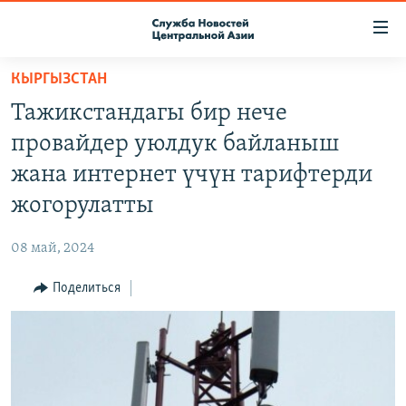
Ссылки
доступа
Вернуться
КЫРГЫЗСТАН
к
О ПРОЕКТЕ
Тажикстандагы бир нече
основному
ПОДПИСКА
содержанию
провайдер уюлдук байланыш
КОНТАКТЫ
Вернутся
жана интернет үчүн тарифтерди
к
RFE/RL ДИРЕКТ
жогорулатты
главной
НАСТОЯЩЕЕ ВРЕМЯ
навигации
08 май, 2024
Вернутся
МИГРАНТ МЕДИА
к
Поделиться
поиску