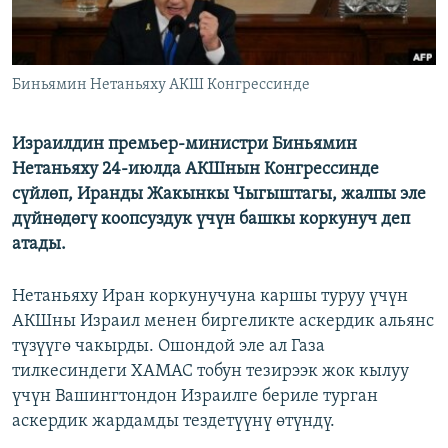
Биньямин Нетаньяху АКШ Конгрессинде
Израилдин премьер-министри Биньямин
Нетаньяху 24-июлда АКШнын Конгрессинде
сүйлөп, Иранды Жакынкы Чыгыштагы, жалпы эле
дүйнөдөгү коопсуздук үчүн башкы коркунуч деп
атады.
Нетаньяху Иран коркунучуна каршы туруу үчүн
АКШны Израил менен биргеликте аскердик альянс
түзүүгө чакырды. Ошондой эле ал Газа
тилкесиндеги ХАМАС тобун тезирээк жок кылуу
үчүн Вашингтондон Израилге бериле турган
аскердик жардамды тездетүүнү өтүндү.