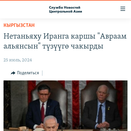
Ссылки
доступа
Вернуться
КЫРГЫЗСТАН
к
О ПРОЕКТЕ
Нетаньяху Иранга каршы "Авраам
основному
ПОДПИСКА
содержанию
альянсын" түзүүгө чакырды
КОНТАКТЫ
Вернутся
к
25 июль, 2024
RFE/RL ДИРЕКТ
главной
НАСТОЯЩЕЕ ВРЕМЯ
Поделиться
навигации
Вернутся
МИГРАНТ МЕДИА
к
поиску