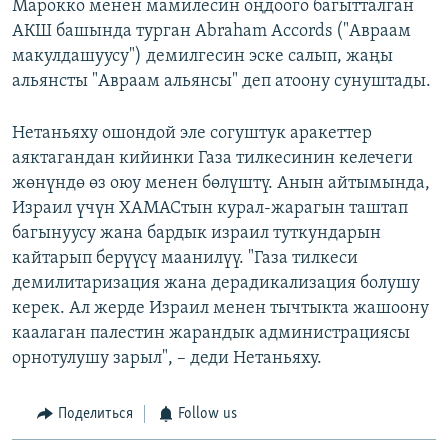
Марокко менен мамилесин оңдоого багытталган
АКШ башында турган Abraham Accords ("Авраам
макулдашуусу") демилгесин эске салып, жаңы
альянсты "Авраам альянсы" деп атоону сунуштады.
Нетаньяху ошондой эле согуштук аракеттер
аяктагандан кийинки Газа тилкесинин келечеги
жөнүндө өз оюу менен бөлүштү. Анын айтымында,
Израил үчүн ХАМАСтын курал-жарагын таштап
багынуусу жана бардык израил туткундарын
кайтарып берүүсү маанилүү. "Газа тилкеси
демилитаризация жана дерадикализация болушу
керек. Ал жерде Израил менен тычтыкта жашоону
каалаган палестин жарандык администрациясы
орнотулушу зарыл", – деди Нетаньяху.
Поделиться
Follow us