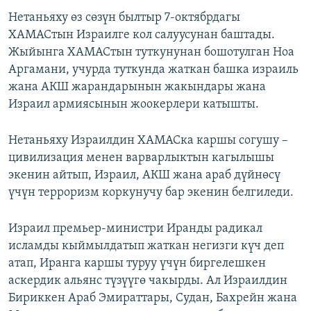
Нетаньяху өз сөзүн былтыр 7-октябрдагы
ХАМАСтын Израилге кол салуусунан баштады.
Жыйынга ХАМАСтын туткунунан бошотулган Ноа
Аргамани, учурда туткунда жаткан башка израиль
жана АКШ жарандарынын жакындары жана
Израил армиясынын жоокерлери катышты.
Нетаньяху Израилдин ХАМАСка каршы согушу –
цивилизация менен варварлыктын кагылышы
экенин айтып, Израил, АКШ жана араб дүйнөсү
үчүн терроризм коркунучу бар экенин белгиледи.
Израил премьер-министри Иранды радикал
исламды кыймылдатып жаткан негизги күч деп
атап, Иранга каршы туруу үчүн биргелешкен
аскердик альянс түзүүгө чакырды. Ал Израилдин
Бириккен Араб Эмираттары, Судан, Бахрейн жана