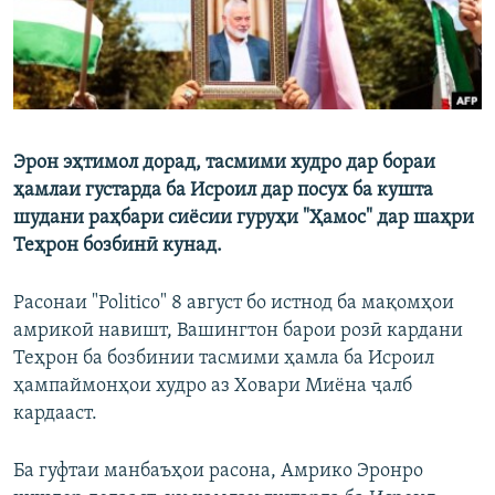
Эрон эҳтимол дорад, тасмими худро дар бораи
ҳамлаи густарда ба Исроил дар посух ба кушта
шудани раҳбари сиёсии гуруҳи "Ҳамос" дар шаҳри
Теҳрон бозбинӣ кунад.
Расонаи "Politico" 8 август бо истнод ба мақомҳои
амрикоӣ навишт, Вашингтон барои розӣ кардани
Теҳрон ба бозбинии тасмими ҳамла ба Исроил
ҳампаймонҳои худро аз Ховари Миёна ҷалб
кардааст.
Ба гуфтаи манбаъҳои расона, Амрико Эронро