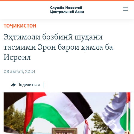
Ссылки
доступа
Вернуться
ТОҶИКИСТОН
к
О ПРОЕКТЕ
Эҳтимоли бозбинӣ шудани
основному
ПОДПИСКА
содержанию
тасмими Эрон барои ҳамла ба
КОНТАКТЫ
Вернутся
Исроил
к
RFE/RL ДИРЕКТ
главной
08 август, 2024
НАСТОЯЩЕЕ ВРЕМЯ
навигации
Вернутся
Поделиться
МИГРАНТ МЕДИА
к
поиску