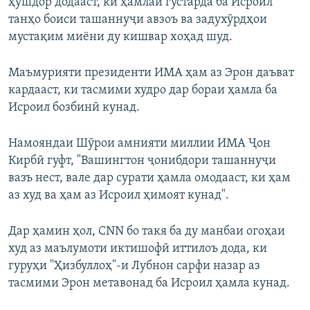
ҳушдор додааст, ки ҳамлаи густарда ба Исроил
танҳо боиси ташаннуҷи авзоъ ва задухӯрдҳои
мустақим миёни ду кишвар хоҳад шуд.
Маъмурияти президенти ИМА ҳам аз Эрон даъват
кардааст, ки тасмими худро дар бораи ҳамла ба
Исроил бозбинӣ кунад.
Намояндаи Шӯрои амнияти миллии ИМА Ҷон
Кирбӣ гуфт, "Вашингтон ҷонибдори ташаннуҷи
вазъ нест, вале дар сурати ҳамла омодааст, ки ҳам
аз худ ва ҳам аз Исроил ҳимоят кунад".
Дар ҳамин ҳол, CNN бо такя ба ду манбаи огоҳаи
худ аз маълумоти иктишофӣ иттилоъ дода, ки
гуруҳи "Ҳизбуллоҳ"-и Лубнон сарфи назар аз
тасмими Эрон метавонад ба Исроил ҳамла кунад.