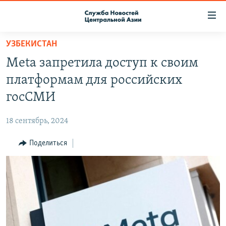
Ссылки
доступа
Вернуться
УЗБЕКИСТАН
к
О ПРОЕКТЕ
Meta запретила доступ к своим
основному
ПОДПИСКА
содержанию
платформам для российских
КОНТАКТЫ
Вернутся
госСМИ
к
RFE/RL ДИРЕКТ
главной
18 сентябрь, 2024
НАСТОЯЩЕЕ ВРЕМЯ
навигации
Вернутся
Поделиться
МИГРАНТ МЕДИА
к
поиску