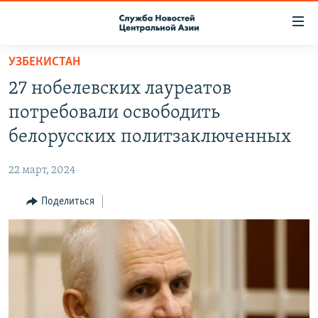
Ссылки
доступа
Вернуться
УЗБЕКИСТАН
к
О ПРОЕКТЕ
27 нобелевских лауреатов
основному
ПОДПИСКА
содержанию
потребовали освободить
КОНТАКТЫ
Вернутся
белорусских политзаключенных
к
RFE/RL ДИРЕКТ
главной
22 март, 2024
НАСТОЯЩЕЕ ВРЕМЯ
навигации
Вернутся
Поделиться
МИГРАНТ МЕДИА
к
поиску