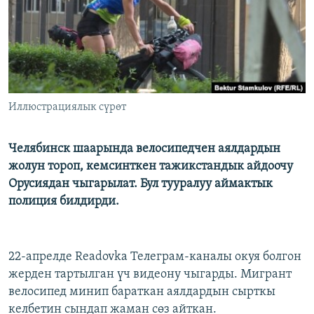
Иллюстрациялык сүрөт
Челябинск шаарында велосипедчен аялдардын
жолун тороп, кемсинткен тажикстандык айдоочу
Орусиядан чыгарылат. Бул тууралуу аймактык
полиция билдирди.
22-апрелде Readovka Телеграм-каналы окуя болгон
жерден тартылган үч видеону чыгарды. Мигрант
велосипед минип бараткан аялдардын сырткы
келбетин сындап жаман сөз айткан.