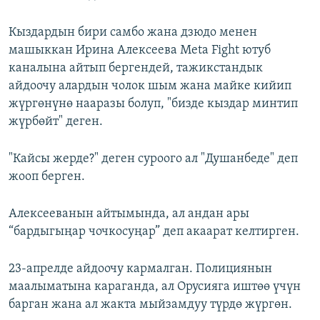
Кыздардын бири самбо жана дзюдо менен
машыккан Ирина Алексеева Meta Fight ютуб
каналына айтып бергендей, тажикстандык
айдоочу алардын чолок шым жана майке кийип
жүргөнүнө нааразы болуп, "бизде кыздар минтип
жүрбөйт" деген.
"Кайсы жерде?" деген суроого ал "Душанбеде" деп
жооп берген.
Алексееванын айтымында, ал андан ары
“бардыгыңар чочкосуңар” деп акаарат келтирген.
23-апрелде айдоочу кармалган. Полициянын
маалыматына караганда, ал Орусияга иштөө үчүн
барган жана ал жакта мыйзамдуу түрдө жүргөн.