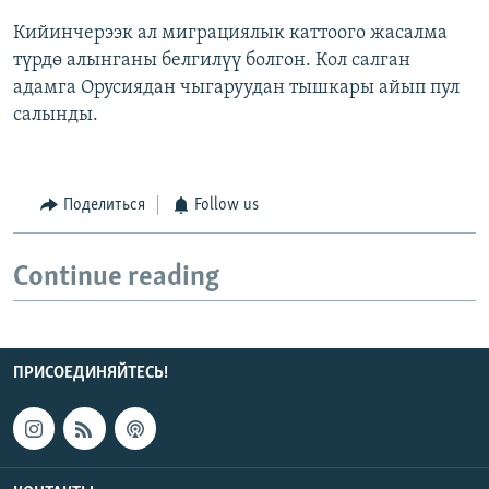
Кийинчерээк ал миграциялык каттоого жасалма
түрдө алынганы белгилүү болгон. Кол салган
адамга Орусиядан чыгаруудан тышкары айып пул
салынды.
Поделиться
Follow us
Continue reading
ПРИСОЕДИНЯЙТЕСЬ!