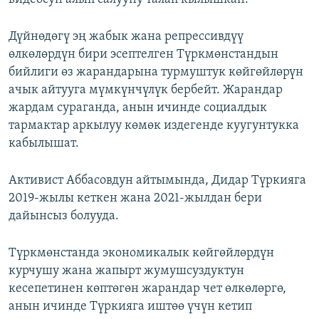
Дүйнөдөгү эң жабык жана репрессивдүү
өлкөлөрдүн бири эсептелген Түркмөнстандын
бийлиги өз жарандарына турмуштук көйгөйлөрүн
ачык айтууга мүмкүнчүлүк бербейт. Жарандар
жардам сураганда, анын ичинде социалдык
тармактар аркылуу көмөк издегенде куугунтукка
кабылышат.
Активист Аббасовдун айтымында, Дидар Түркияга
2019-жылы кеткен жана 2021-жылдан бери
дайынсыз болууда.
Түркмөнстанда экономикалык көйгөйлөрдүн
курчушу жана жапырт жумушсуздуктун
кесепетинен көптөгөн жарандар чет өлкөлөргө,
анын ичинде Түркияга иштөө үчүн кетип