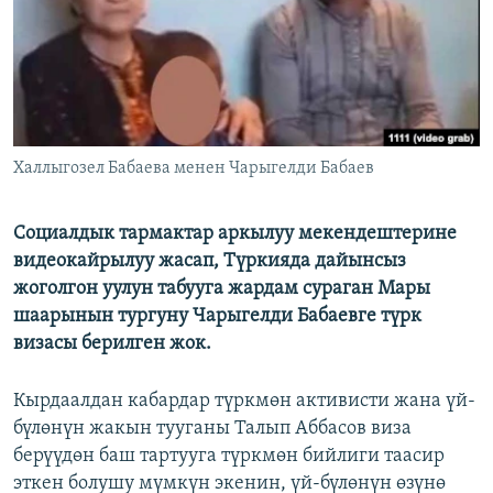
Халлыгозел Бабаева менен Чарыгелди Бабаев
Социалдык тармактар ​​аркылуу мекендештерине
видеокайрылуу жасап, Түркияда дайынсыз
жоголгон уулун табууга жардам сураган Мары
шаарынын тургуну Чарыгелди Бабаевге түрк
визасы берилген жок.
Кырдаалдан кабардар түркмөн активисти жана үй-
бүлөнүн жакын тууганы Талып Аббасов виза
берүүдөн баш тартууга түркмөн бийлиги таасир
эткен болушу мүмкүн экенин, үй-бүлөнүн өзүнө