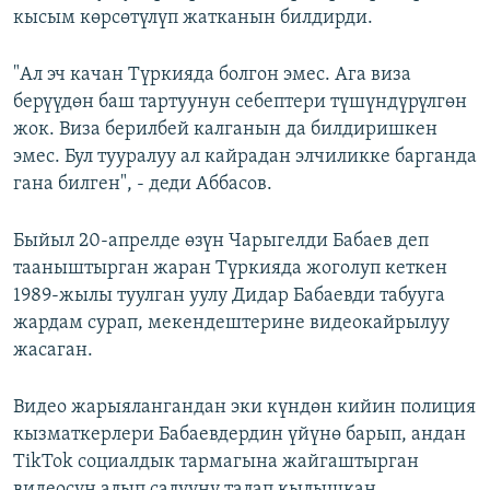
кысым көрсөтүлүп жатканын билдирди.
"Ал эч качан Түркияда болгон эмес. Ага виза
берүүдөн баш тартуунун себептери түшүндүрүлгөн
жок. Виза берилбей калганын да билдиришкен
эмес. Бул тууралуу ал кайрадан элчиликке барганда
гана билген", - деди Аббасов.
Быйыл 20-апрелде өзүн Чарыгелди Бабаев деп
тааныштырган жаран Түркияда жоголуп кеткен
1989-жылы туулган уулу Дидар Бабаевди табууга
жардам сурап, мекендештерине видеокайрылуу
жасаган.
Видео жарыялангандан эки күндөн кийин полиция
кызматкерлери Бабаевдердин үйүнө барып, андан
TikTok социалдык тармагына жайгаштырган
видеосун алып салууну талап кылышкан.