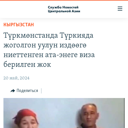
Ссылки
доступа
Вернуться
КЫРГЫЗСТАН
к
О ПРОЕКТЕ
Түркмөнстанда Түркияда
основному
ПОДПИСКА
содержанию
жоголгон уулун издөөгө
КОНТАКТЫ
Вернутся
ниеттенген ата-энеге виза
к
RFE/RL ДИРЕКТ
берилген жок
главной
НАСТОЯЩЕЕ ВРЕМЯ
навигации
20 май, 2024
Вернутся
МИГРАНТ МЕДИА
к
Поделиться
поиску