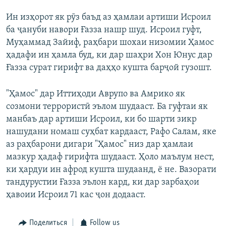
Ин изҳорот як рӯз баъд аз ҳамлаи артиши Исроил
ба ҷануби навори Ғазза нашр шуд. Исроил гуфт,
Муҳаммад Зайиф, раҳбари шохаи низомии Ҳамос
ҳадафи ин ҳамла буд, ки дар шаҳри Хон Юнус дар
Ғазза сурат гирифт ва даҳҳо кушта барҷой гузошт.
"Ҳамос" дар Иттиҳоди Аврупо ва Амрико як
созмони террористӣ эълом шудааст. Ба гуфтаи як
манбаъ дар артиши Исроил, ки бо шарти зикр
нашудани номаш суҳбат кардааст, Рафо Салам, яке
аз раҳбарони дигари "Ҳамос" низ дар ҳамлаи
мазкур ҳадаф гирифта шудааст. Ҳоло маълум нест,
ки ҳардуи ин афрод кушта шудаанд, ё не. Вазорати
тандурустии Ғазза эълон кард, ки дар зарбаҳои
ҳавоии Исроил 71 кас ҷон додааст.
Поделиться
Follow us