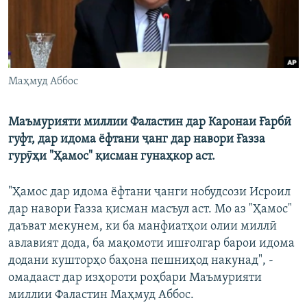
Маҳмуд Аббос
Маъмурияти миллии Фаластин дар Каронаи Ғарбӣ
гуфт, дар идома ёфтани ҷанг дар навори Ғазза
гурӯҳи "Ҳамос" қисман гунаҳкор аст.
"Ҳамос дар идома ёфтани ҷанги нобудсози Исроил
дар навори Ғазза қисман масъул аст. Мо аз "Ҳамос"
даъват мекунем, ки ба манфиатҳои олии миллӣ
авлавият дода, ба мақомоти ишғолгар барои идома
додани кушторҳо баҳона пешниҳод накунад", -
омадааст дар изҳороти роҳбари Маъмурияти
миллии Фаластин Маҳмуд Аббос.