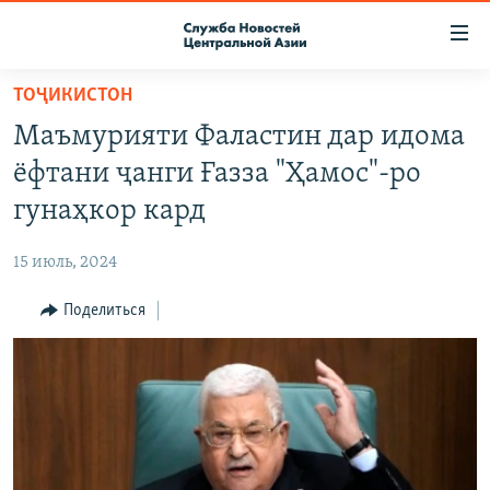
Ссылки
доступа
Вернуться
ТОҶИКИСТОН
к
О ПРОЕКТЕ
Маъмурияти Фаластин дар идома
основному
ПОДПИСКА
содержанию
ёфтани ҷанги Ғазза "Ҳамос"-ро
КОНТАКТЫ
Вернутся
гунаҳкор кард
к
RFE/RL ДИРЕКТ
главной
15 июль, 2024
НАСТОЯЩЕЕ ВРЕМЯ
навигации
Вернутся
Поделиться
МИГРАНТ МЕДИА
к
поиску