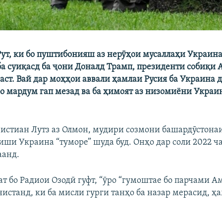
Рут, ки бо пуштибонияш аз нерӯҳои мусаллаҳи Украина
ба суиқасд ба ҷони Доналд Трамп, президенти собиқи 
аст. Вай дар моҳҳои аввали ҳамлаи Русия ба Украина 
бо мардум гап мезад ва ба ҳимоят аз низомиёни Украи
ристиан Лутз аз Олмон, мудири созмони башардӯстона
тиши Украина “туморе” шуда буд. Онҳо дар соли 2022 ч
аанд.
ат бо Радиои Озодӣ гуфт, “ӯро “гумоштае бо парчами А
истанд, ки ба мисли гурги танҳо ба назар мерасид, ҳа