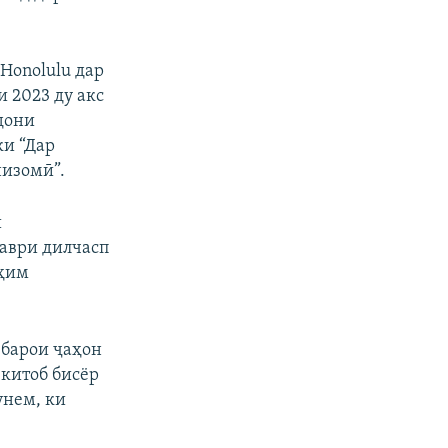
 Honolulu дар
 2023 ду акс
дони
ки “Дар
низомӣ”.
и
таври дилчасп
уҳим
 барои ҷаҳон
 китоб бисёр
унем, ки