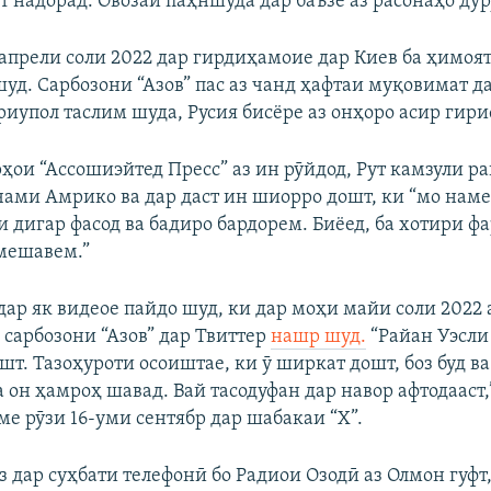
т надорад. Овозаи паҳншуда дар баъзе аз расонаҳо дуру
 апрели соли 2022 дар гирдиҳамоие дар Киев ба ҳимоят
шуд. Сарбозони “Азов” пас аз чанд ҳафтаи муқовимат 
иупол таслим шуда, Русия бисёре аз онҳоро асир гириф
ҳои “Ассошиэйтед Пресс” аз ин рӯйдод, Рут камзули р
чами Амрико ва дар даст ин шиорро дошт, ки “мо нам
и дигар фасод ва бадиро бардорем. Биёед, ба хотири ф
мешавем.”
дар як видеое пайдо шуд, ки дар моҳи майи соли 2022 
сарбозони “Азов” дар Твиттер
нашр шуд.
“Райан Уэсли 
т. Тазоҳуроти осоиштае, ки ӯ ширкат дошт, боз буд ва
 он ҳамроҳ шавад. Вай тасодуфан дар навор афтодааст,
ме рӯзи 16-уми сентябр дар шабакаи “X”.
 дар суҳбати телефонӣ бо Радиои Озодӣ аз Олмон гуфт,