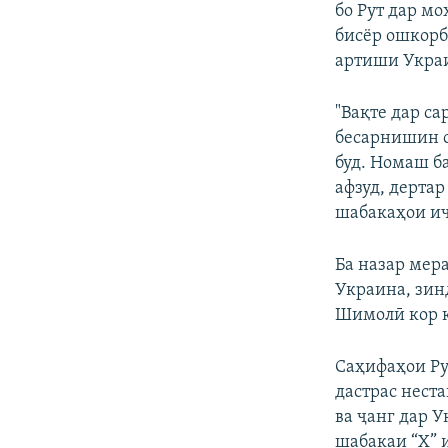
бо Рут дар мо
бисёр ошкорб
артиши Украи
"Вақте дар с
бесарнишин с
буд. Номаш ба
афзуд, дертар
шабакаҳои иҷ
Ба назар мер
Украина, зин
Шимолӣ кор к
Саҳифаҳои Ру
дастрас нест
ва ҷанг дар 
шабакаи “X” 