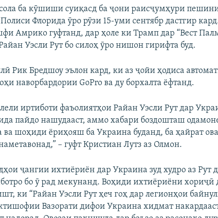
-сола ба кӯшиши суиқасд ба ҷони раисҷумҳури пешин
. Полиси Флорида ӯро рӯзи 15-уми сентябр дастгир кар
фи Амрико гуфтанд, дар ҳоле ки Трамп дар “Вест Палм
Райан Уэсли Рут бо силоҳ ӯро нишон гирифта буд.
ӣ Рик Бредшоу эълон кард, ки аз ҷойи ҳодиса автомат
оҳи наворбардории GoPro ва ду борхалта ёфтанд.
алели иртиботи фаъолиятҳои Райан Уэсли Рут дар Укра
ида пайдо нашудааст, аммо хабари боздошташ одамоне
а ва шоҳиди ёриҳояш ба Украина буданд, ба ҳайрат ова
наметавонад,” – гуфт Кристиан Лутз аз Олмон.
дҳои ҷангии ихтиёриён дар Украина зуд худро аз Рут 
иботро бо ӯ рад мекунанд. Воҳиди ихтиёриёни хориҷӣ 
ишт, ки “Райан Уэсли Рут ҳеч гоҳ дар легионҳои байн
ктишофии Вазорати дифои Украина хидмат накардааст.