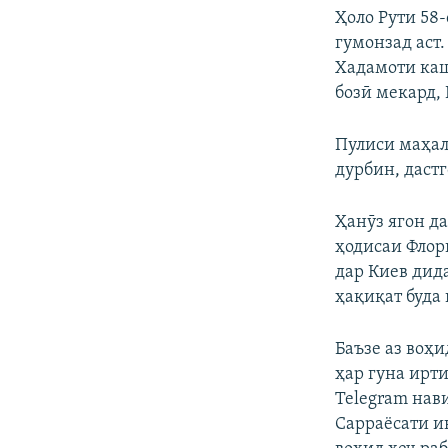
Ҳоло Рути 58
гумонзад аст
Хадамоти каш
бозӣ мекард, 
Пулиси маҳалл
дурбин, дастг
Ҳанӯз ягон д
ҳодисаи Флор
дар Киев дид
ҳақиқат буда 
Баъзе аз воҳи
ҳар гуна ирт
Telegram нав
Сарраёсати и