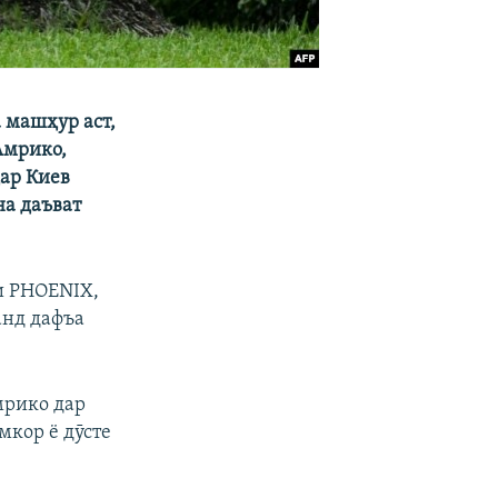
 машҳур аст,
Амрико,
дар Киев
на даъват
и PHOENIX,
анд дафъа
мрико дар
мкор ё дӯсте