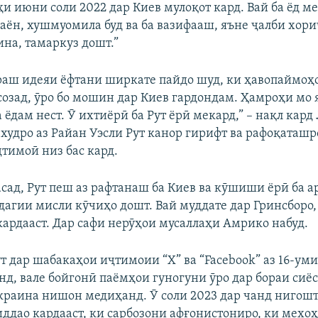
ҳи июни соли 2022 дар Киев мулоқот кард. Вай ба ёд ме
аён, хушмуомила буд ва ба вазифааш, яъне ҷалби хори
на, тамаркуз дошт.”
араш идеяи ёфтани ширкате пайдо шуд, ки ҳавопаймоҳ
озад, ӯро бо мошин дар Киев гардондам. Ҳамроҳи мо 
 ёдам нест. Ӯ ихтиёрӣ ба Рут ёрӣ мекард,” – нақл кард 
 худро аз Райан Уэсли Рут канор гирифт ва рафоқаташро
тимоӣ низ бас кард.
асад, Рут пеш аз рафтанаш ба Киев ва кӯшиши ёрӣ ба 
дагии мисли кӯчиҳо дошт. Вай муддате дар Гринсборо
ардааст. Дар сафи нерӯҳои мусаллаҳи Амрико набуд.
т дар шабакаҳои иҷтимоии “X” ва “Facebook” аз 16-уми
анд, вале бойгонӣ паёмҳои гуногуни ӯро дар бораи си
Украина нишон медиҳанд. Ӯ соли 2023 дар чанд нигош
иддао кардааст, ки сарбозони афғонистониро, ки мехо