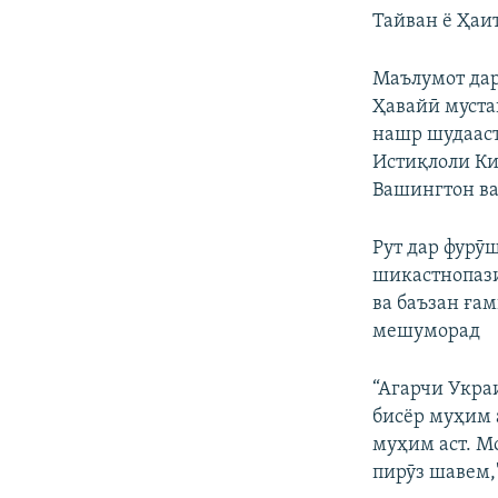
Тайван ё Ҳаи
Маълумот дар 
Ҳавайӣ муста
нашр шудааст
Истиқлоли Ки
Вашингтон ва
Рут дар фурӯ
шикастнопази
ва баъзан ға
мешуморад
“Агарчи Укра
бисёр муҳим а
муҳим аст. Мо
пирӯз шавем,"