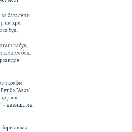
ст нест.”
 аз баталёни
дар шаҳри
та буд.
ангаш кабуд,
етавонем беш
арзандон
аз тарафи
Рут бо “Азов”
 ҳар кас
” – навишт ин
 бори аввал