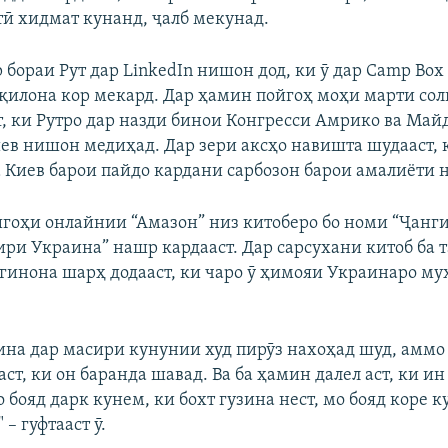
тӣ хидмат кунанд, ҷалб мекунад.
бораи Рут дар LinkedIn нишон дод, ки ӯ дар Camp Box
қилона кор мекард. Дар ҳамин пойгоҳ моҳи марти соли
, ки Рутро дар назди бинои Конгресси Амрико ва Май
ев нишон медиҳад. Дар зери аксҳо навишта шудааст, 
 Киев барои пайдо кардани сарбозон барои амалиёти 
шгоҳи онлайнии “Амазон” низ китоберо бо номи “Ҷанг
ри Украина” нашр кардааст. Дар сарсухани китоб ба 
мгинона шарҳ додааст, ки чаро ӯ ҳимояи Украинаро м
ина дар масири кунунии худ пирӯз нахоҳад шуд, аммо
ст, ки он баранда шавад. Ва ба ҳамин далел аст, ки ин
 бояд дарк кунем, ки бохт гузина нест, мо бояд коре к
 – гуфтааст ӯ.