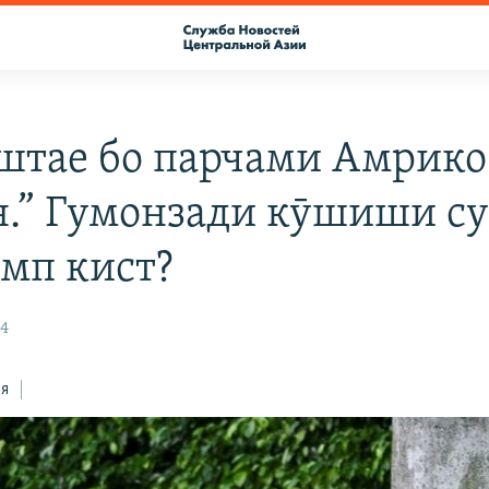
штае бо парчами Амрико
н.” Гумонзади кӯшиши с
амп кист?
24
ся