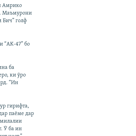
и Амрико
д. Маъмурони
 Бич” голф
и “AK-47” бо
ина ба
ро, ки ӯро
рд. “Ин
дур гирифта,
дар паёме дар
улмилалии
 Ӯ ба ин