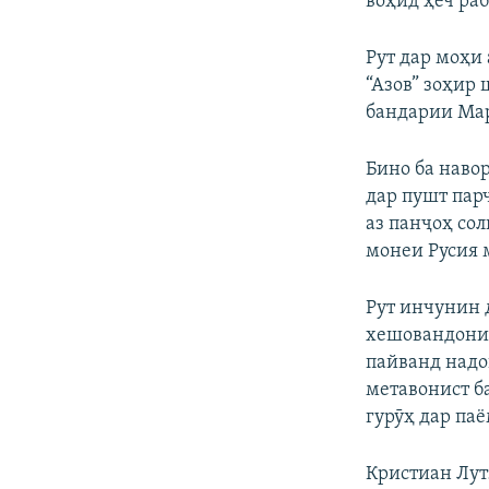
воҳид ҳеч раб
Рут дар моҳи
“Азов” зоҳир 
бандарии Мар
Бино ба навор
дар пушт пар
аз панҷоҳ сол
монеи Русия 
Рут инчунин 
хешовандони 
пайванд надош
метавонист ба
гурӯҳ дар паё
Кристиан Лутз