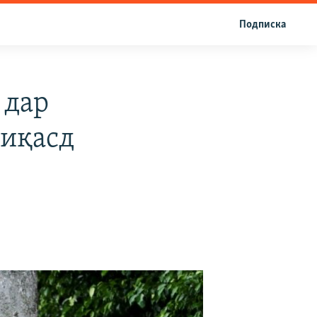
Подписка
 дар
уиқасд