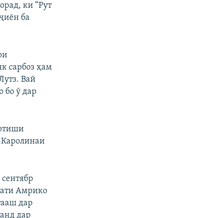
орад, ки “Рут
ҷиён ба
ои
як сарбоз ҳам
Лутз. Вай
 бо ӯ дар
артиши
, Каролинаи
 сентябр
ёсати Амрико
тааш дар
ҳанд дар