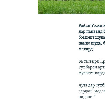
Райан Уэсли 
дар пайванд 
боздошт шуда
пайдо шуда, 
мекард.
Ба тасвири К
Рут барои ар
мулоқот кард
Лутз дар суҳб
гардан” медон
надошт.”