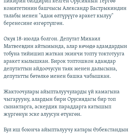
пикирин билдирип келген Орусиянын Тергөө
комитетинин башчысы Александр Бастрыкиндин
талабы менен "адам өлтүрүүгө аракет кылуу"
беренесине өзгөртүлгөн.
Окуя 18-июлда болгон. Депутат Михаил
Матвеевдин айтымында, алар көчөдө адамдардын
тобуна тийишип жаткан экинчи топту токтотууга
аракет кылышкан. Бирок топтошкон адамдар
депутаттын айдоочусун таяк менен далысына,
депутатты бөтөлкө менен башка чабышкан.
Жактоочулары айыпталуучуларды үй камагына
чыгарууну, алардын бири Орусиядагы бир топ
сынактарга, аскердик параддарга катышып
жүргөнүн эске алуусун өтүнгөн.
Бул иш боюнча айыпталуучу катары Өзбекстандын