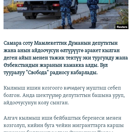
Самара соту Мамлекеттик Думанын депутатын
жана анын айдоочусун өлтүрүүгө аракет кылган
деген айып менен тажик тектүү эки тургунду жана
Өзбекстандын жаранын камакка алды. Бул
тууралуу "Свобода" радиосу кабарлады.
Кылмыш ишин козгоого көчөдөгү мушташ себеп
болгон. Анда шектүүлөр депутаттын башына уруп,
айдоочусунун колу сынган.
Алгач кылмыш иши бейбаштык беренеси менен
козголуп, кийин буга чейин мигранттарга каршы