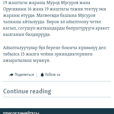
19 жаштагы жараны Мурод Мусуров жана
Орусиянын 16 жана 19 жаштагы тажик тектүү эки
жараны өтүүдө. Матвеевди башына Мусуров
чапканы айтылууда. Бирок ал айыптоону четке
кагып, согушуп жаткандарды бөлүштүрүүгө аракет
кылганын билдирүүдө.
Айыпталуучулар бул берене боюнча күнөөлүү деп
табылса 15 жылга чейин эркиндиктеринен
ажыратылыш мүмкүн.
Поделиться
Follow us
Continue reading