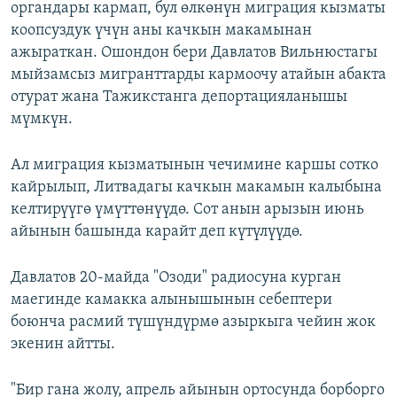
органдары кармап, бул өлкөнүн миграция кызматы
коопсуздук үчүн аны качкын макамынан
ажыраткан. Ошондон бери Давлатов Вильнюстагы
мыйзамсыз мигранттарды кармоочу атайын абакта
отурат жана Тажикстанга депортацияланышы
мүмкүн.
Ал миграция кызматынын чечимине каршы сотко
кайрылып, Литвадагы качкын макамын калыбына
келтирүүгө үмүттөнүүдө. Сот анын арызын июнь
айынын башында карайт деп күтүлүүдө.
Давлатов 20-майда "Озоди" радиосуна курган
маегинде камакка алынышынын себептери
боюнча расмий түшүндүрмө азыркыга чейин жок
экенин айтты.
"Бир гана жолу, апрель айынын ортосунда борборго