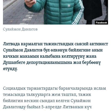
Сулаймон Давлатов
Литвада кармалган тажикстандык саясий активист
Сулаймон Давлатов бул өлкөнүн бийлигине анын
качкын макамын калыбына келтирүүнү жана
Душанбеге депортацияланышына жол бербөөнү
өтүндү.
Социалдык тармактардагы баракчаларында ислам
темасында талкууларга жем таштап, тажик
бийлигин кескин сындап келген Сулаймон
Давлатовду быйыл 5-апрелде Литванын күч