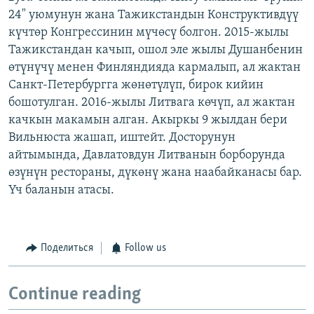
24" уюмунун жана Тажикстандын Конструктивдүү
күчтөр Конгрессинин мүчөсү болгон. 2015-жылы
Тажикстандан качып, ошол эле жылы Душанбенин
өтүнүчү менен Финляндияда кармалып, ал жактан
Санкт-Петербургга жөнөтүлүп, бирок кийин
бошотулган. 2016-жылы Литвага көчүп, ал жактан
качкын макамын алган. Акыркы 9 жылдан бери
Вильнюста жашап, иштейт. Досторунун
айтымында, Давлатовдун Литванын борборунда
өзүнүн рестораны, дүкөнү жана наабайканасы бар.
Үч баланын атасы.
Поделиться
Follow us
Continue reading