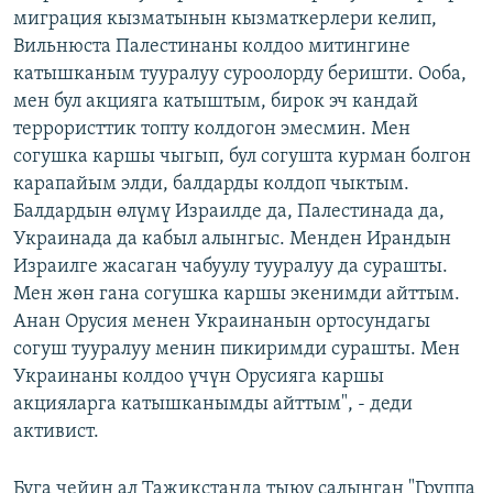
миграция кызматынын кызматкерлери келип,
Вильнюста Палестинаны колдоо митингине
катышканым тууралуу суроолорду беришти. Ооба,
мен бул акцияга катыштым, бирок эч кандай
террористтик топту колдогон эмесмин. Мен
согушка каршы чыгып, бул согушта курман болгон
карапайым элди, балдарды колдоп чыктым.
Балдардын өлүмү Израилде да, Палестинада да,
Украинада да кабыл алынгыс. Менден Ирандын
Израилге жасаган чабуулу тууралуу да сурашты.
Мен жөн гана согушка каршы экенимди айттым.
Анан Орусия менен Украинанын ортосундагы
согуш тууралуу менин пикиримди сурашты. Мен
Украинаны колдоо үчүн Орусияга каршы
акцияларга катышканымды айттым", - деди
активист.
Буга чейин ал Тажикстанда тыюу салынган "Группа