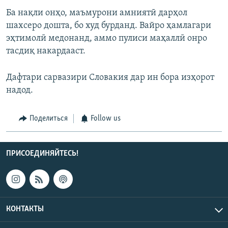
Ба нақли онҳо, маъмурони амниятӣ дарҳол
шахсеро дошта, бо худ бурданд. Вайро ҳамлагари
эҳтимолӣ медонанд, аммо пулиси маҳаллӣ онро
тасдиқ накардааст.
Дафтари сарвазири Словакия дар ин бора изҳорот
надод.
Поделиться
Follow us
ПРИСОЕДИНЯЙТЕСЬ!
КОНТАКТЫ