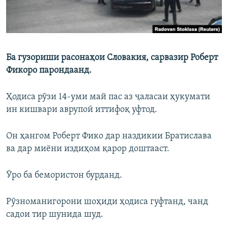
Ба гузориши расонаҳои Словакия, сарвазир Роберт
Фикоро парондаанд.
Ҳодиса рӯзи 14-уми май пас аз ҷаласаи ҳукумати
ин кишвари аврупоӣ иттифоқ уфтод.
Он ҳангом Роберт Фико дар наздикии Братислава
ва дар миёни издиҳом қарор доштааст.
Ӯро ба бемористон бурданд.
Рӯзноманигорони шоҳиди ҳодиса гуфтанд, чанд
садои тир шунида шуд.