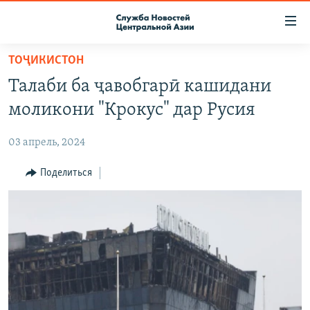
Ссылки
доступа
Вернуться
ТОҶИКИСТОН
к
О ПРОЕКТЕ
Талаби ба ҷавобгарӣ кашидани
основному
ПОДПИСКА
содержанию
моликони "Крокус" дар Русия
КОНТАКТЫ
Вернутся
к
03 апрель, 2024
RFE/RL ДИРЕКТ
главной
НАСТОЯЩЕЕ ВРЕМЯ
Поделиться
навигации
Вернутся
МИГРАНТ МЕДИА
к
поиску