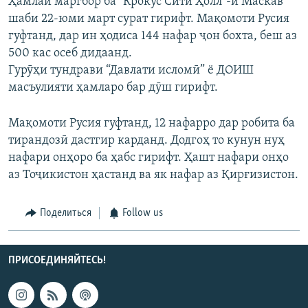
Ҳамлаи маргбор ба "Крокус Сити Ҳолл"-и Маскав
шаби 22-юми март сурат гирифт. Мақомоти Русия
гуфтанд, дар ин ҳодиса 144 нафар ҷон бохта, беш аз
500 кас осеб дидаанд.
Гурӯҳи тундрави “Давлати исломӣ” ё ДОИШ
масъулияти ҳамларо бар дӯш гирифт.
Мақомоти Русия гуфтанд, 12 нафарро дар робита ба
тирандозӣ дастгир карданд. Додгоҳ то кунун нуҳ
нафари онҳоро ба ҳабс гирифт. Ҳашт нафари онҳо
аз Тоҷикистон ҳастанд ва як нафар аз Қирғизистон.
Поделиться
Follow us
ПРИСОЕДИНЯЙТЕСЬ!