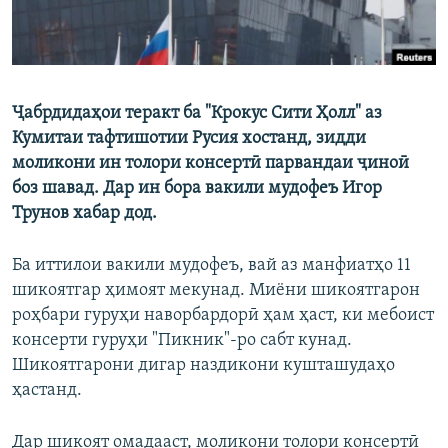
Ҷабрдидаҳои теракт ба "Крокус Сити Ҳолл" аз
Кумитаи тафтишотии Русия хостанд, зидди
моликони ин толори консертӣ парвандаи ҷиноӣ
боз шавад. Дар ин бора вакили мудофеъ Игор
Трунов хабар дод.
Ба иттилои вакили мудофеъ, вай аз манфиатҳо 11
шикоятгар ҳимоят мекунад. Миёни шикоятгарон
роҳбари гуруҳи наворбардорӣ ҳам ҳаст, ки мебоист
консерти гуруҳи "Пикник"-ро сабт кунад.
Шикоятгарони дигар наздикони кушташудаҳо
ҳастанд.
Дар шикоят омадааст, моликони толори консертӣ