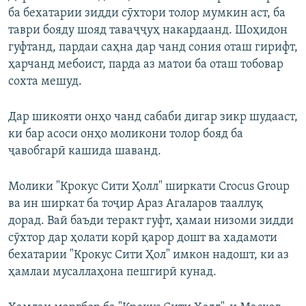
ба бехатарии зидди сӯхтори толор мумкин аст, ба
таври бояду шояд таваҷҷуҳ накардаанд. Шоҳидон
гуфтанд, пардаи саҳна дар чанд сония оташ гирифт,
ҳарчанд мебоист, парда аз матои ба оташ тобовар
сохта мешуд.
Дар шикояти онҳо чанд сабаби дигар зикр шудааст,
ки бар асоси онҳо моликони толор бояд ба
ҷавобгарӣ кашида шаванд.
Молики "Крокус Сити Ҳолл" ширкати Crocus Group
ва ин ширкат ба тоҷир Араз Агаларов тааллуқ
дорад. Вай баъди теракт гуфт, ҳамаи низоми зидди
сӯхтор дар ҳолати корӣ қарор дошт ва хадамоти
бехатарии "Крокус Сити Ҳол" имкон надошт, ки аз
ҳамлаи мусаллаҳона пешгирӣ кунад.