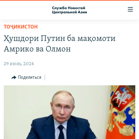
Ссылки
доступа
Вернуться
ТОҶИКИСТОН
к
О ПРОЕКТЕ
Ҳушдори Путин ба мақомоти
основному
ПОДПИСКА
содержанию
Амрико ва Олмон
КОНТАКТЫ
Вернутся
к
29 июль, 2024
RFE/RL ДИРЕКТ
главной
НАСТОЯЩЕЕ ВРЕМЯ
Поделиться
навигации
Вернутся
МИГРАНТ МЕДИА
к
поиску