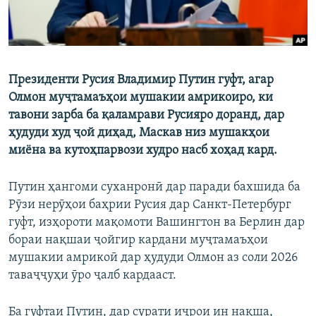
Президенти Русия Владимир Путин гуфт, агар
Олмон муҷтамаъҳои мушакии амрикоиро, ки
тавони зарба ба қаламрави Русияро доранд, дар
ҳудуди худ ҷой диҳад, Маскав низ мушакҳои
миёна ва кутоҳпарвози худро насб хоҳад кард.
Путин ҳангоми суханронӣ дар паради бахшида ба
Рӯзи нерӯҳои баҳрии Русия дар Санкт-Петербург
гуфт, изҳороти мақомоти Вашингтон ва Берлин дар
бораи нақшаи ҷойгир кардани муҷтамаъҳои
мушакии амрикоӣ дар ҳудуди Олмон аз соли 2026
таваҷҷуҳи ӯро ҷалб кардааст.
Ба гуфтаи Путин, дар сурати иҷрои ин нақша,