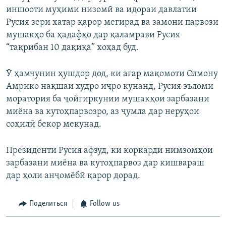
иншооти муҳими низомӣ ва идораи давлатии
Русия зери хатар қарор мегирад ва замони парвози
мушакҳо ба ҳадафҳо дар қаламрави Русия
“тақрибан 10 дақиқа” хоҳад буд.
Ӯ ҳамчунин ҳушдор дод, ки агар мақомоти Олмону
Амрико нақшаи худро иҷро кунанд, Русия эъломи
моратория ба ҷойгиркунии мушакҳои зарбазани
миёна ва кутоҳпарвозро, аз ҷумла дар неруҳои
соҳилӣ бекор мекунад.
Президенти Русия афзуд, ки коркарди нимзомҳои
зарбазани миёна ва кутоҳпарвоз дар кишвараш
дар ҳоли анҷомёбӣ қарор дорад.
Поделиться
Follow us