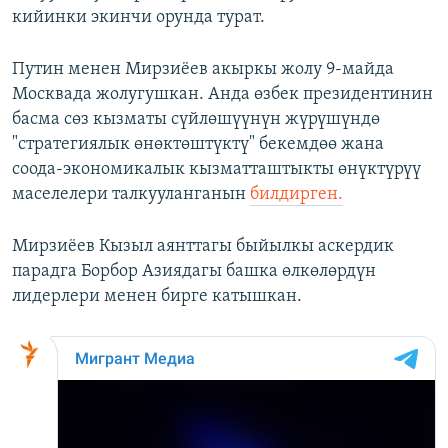
кийинки экинчи орунда турат.
Путин менен Мирзиёев акыркы жолу 9-майда
Москвада жолугушкан. Анда өзбек президентинин
басма сөз кызматы сүйлөшүүнүн жүрүшүндө
"стратегиялык өнөктөштүктү" бекемдөө жана
соода-экономикалык кызматташтыкты өнүктүрүү
маселелери талкууланганын
билдирген.
Мирзиёев Кызыл аянттагы быйылкы аскердик
парадга Борбор Азиядагы башка өлкөлөрдүн
лидерлери менен бирге катышкан.