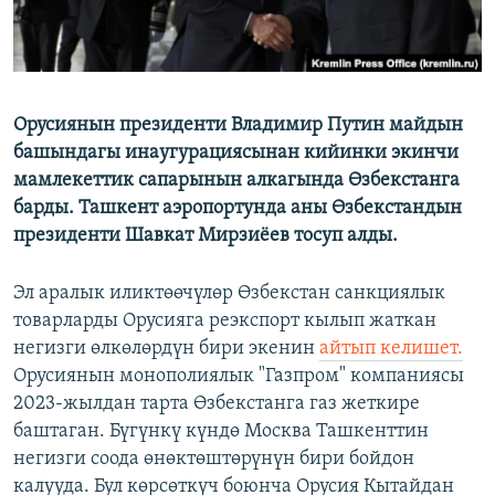
Орусиянын президенти Владимир Путин майдын
башындагы инаугурациясынан кийинки экинчи
мамлекеттик сапарынын алкагында Өзбекстанга
барды. Ташкент аэропортунда аны Өзбекстандын
президенти Шавкат Мирзиёев тосуп алды.
Эл аралык иликтөөчүлөр Өзбекстан санкциялык
товарларды Орусияга реэкспорт кылып жаткан
негизги өлкөлөрдүн бири экенин
айтып келишет.
Орусиянын монополиялык "Газпром" компаниясы
2023-жылдан тарта Өзбекстанга газ жеткире
баштаган. Бүгүнкү күндө Москва Ташкенттин
негизги соода өнөктөштөрүнүн бири бойдон
калууда. Бул көрсөткүч боюнча Орусия Кытайдан