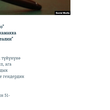
о"
 камакка
Реалии"
 түйүнүнө
п, ага
лдык
е гендердик
н 51-