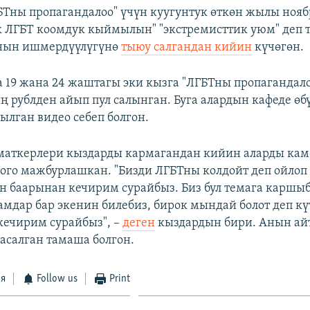
БТны пропагандалоо" үчүн куугунтук өткөн жылы нояб
ык ЛГБТ коомдук кыймылын" "экстремисттик уюм" деп т
нын ишмердүүлүгүнө
тыюу салгандан кийин
күчөгөн.
 19 жана 24 жаштагы эки кызга "ЛГБТны пропагандал
ң рублден айып пул салынган. Буга алардын кафеде ө
ылган видео себеп болгон.
маткерлери кыздарды кармагандан кийин аларды кам
ого мажбурлашкан. "Бизди ЛГБТны колдойт деп ойлоп
 баарынан кечирим сурайбыз. Биз бул темага каршыб
мдар бар экенин билебиз, бирок мындай болот деп кү
ечирим сурайбыз", –
деген
кыздардын бири. Анын ай
жасалган тамаша болгон.
ся
Follow us
Print