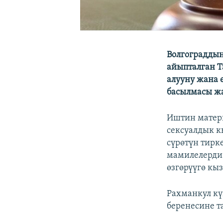
Волгограддын
айыпталган Т
алууну жана 
басылмасы ж
Иштин матери
сексуалдык к
сүрөтүн тирке
мамилелерди 
өзгөрүүгө кыз
Рахманкул кү
беренесине т