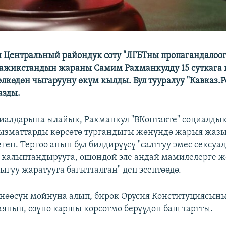
 Центральный райондук соту "ЛГБТны пропагандалоог
ажикстандын жараны Самим Рахманкулду 15 суткага
өлкөдөн чыгарууну өкүм кылды. Бул тууралуу "Кавказ.
азды.
алдарына ылайык, Рахманкул "ВКонтакте" социалдык
ызматтарды көрсөтө тургандыгы жөнүндө жарыя жазы
ген. Тергөө анын бул билдирүүсү "салттуу эмес сексуа
калыптандырууга, ошондой эле андай мамилелерге ж
ыгуу жаратууга багытталган" деп эсептөөдө.
нөөсүн мойнуна алып, бирок Орусия Конституциясыны
аянып, өзүнө каршы көрсөтмө берүүдөн баш тартты.