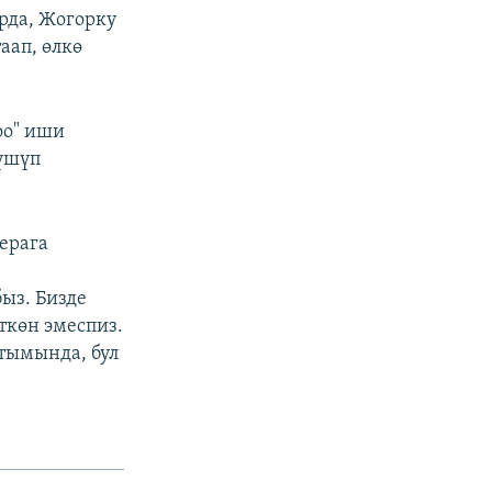
рда, Жогорку
аап, өлкө
оо" иши
бүшүп
ерага
ыз. Бизде
ткөн эмеспиз.
тымында, бул