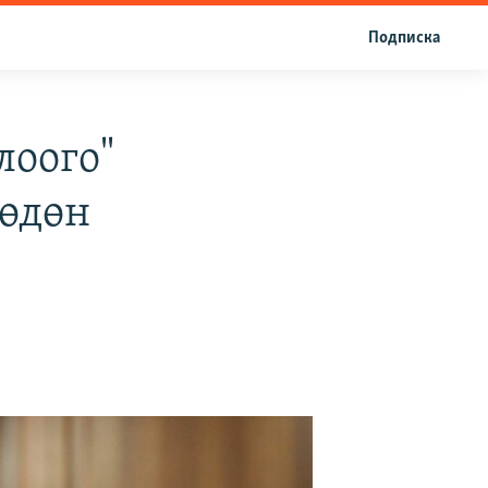
Подписка
лоого"
өдөн