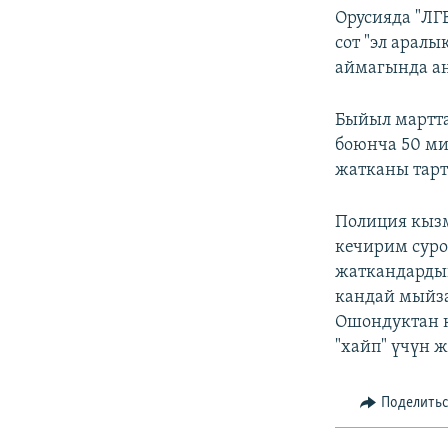
Орусияда "ЛГ
сот "эл арал
аймагында а
Быйыл мартта
боюнча 50 ми
жатканы тарт
Полиция кыз
кечирим суро
жаткандардын
кандай мыйза
Ошондуктан к
"хайп" үчүн 
Поделить