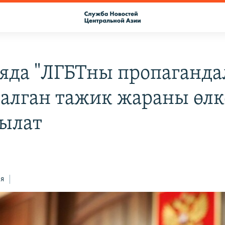
яда "ЛГБТны пропаганда
алган тажик жараны өлк
ылат
ся