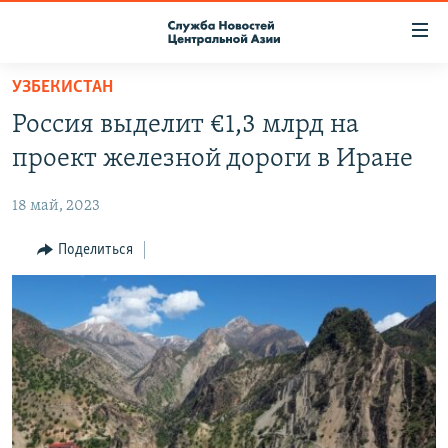
Ссылки
доступа
Вернуться
УЗБЕКИСТАН
к
О ПРОЕКТЕ
Россия выделит €1,3 млрд на
основному
ПОДПИСКА
содержанию
проект железной дороги в Иране
КОНТАКТЫ
Вернутся
к
18 май, 2023
RFE/RL ДИРЕКТ
главной
НАСТОЯЩЕЕ ВРЕМЯ
Поделиться
навигации
Вернутся
МИГРАНТ МЕДИА
к
поиску