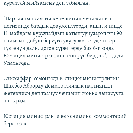
курултай мыйзамсыз деп табылган.
"Партиянын саясий кеңешинин чечиминин
негизинде бардык документтерди, анын ичинде
11-майдагы курултайдын катышуучуларынын 90
пайызын добуш берүүгө укугу жок студенттер
түзгөнүн далилдеген сүрөттөрдү биз 6-июнда
Юстиция министрлигине өткөрүп бердик", - деди
Усмонзода.
Сайжаффар Усмонзода Юстиция министрлигин
Шахбоз Аброрду Демократиялык партиянын
жетекчиси деп таануу чечимин жокко чыгарууга
чакырды.
Юстиция министрлиги өз чечимине комментарий
бере элек.