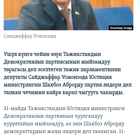
Саиджаффар Усмонзода
Ушул күнгө чейин өзүн Тажикстандын
Демократиялык партиясынын мыйзамдуу
төрагасы деп эсептеген тажик парламентинин
депутаты Сайджаффар Усмонзода Юстиция
министрлигин Шахбоз Аброрду партия лидери деп
тапкан чечимин кайра карап чыгууга чакырды.
31-майда Тажикстандын Юстиция министрлиги
Демократиялык партиянын чуулгандуу
курултайын мыйзамдуу, ал эми Шахбоз Аброрду
демократтардын жаңы лидери деп тааныган. 11-