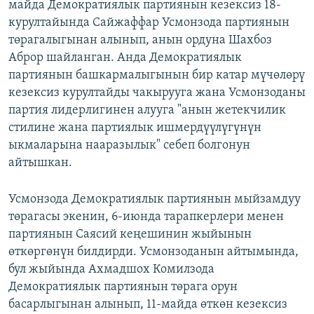
майда Демократиялык партиянын кезексиз 18-
курултайында Сайжаффар Усмонзода партиянын
төрагалыгынан алынып, анын ордуна Шахбоз
Аброр шайланган. Анда Демократиялык
партиянын башкармалыгынын бир катар мүчөлөрү
кезексиз курултайды чакырууга жана Усмонзоданы
партия лидерлигинен алууга "анын жетекчилик
стилине жана партиялык ишмердүүлүгүнүн
ыкмаларына нааразылык" себеп болгонун
айтышкан.
Усмонзода Демократиялык партиянын мыйзамдуу
төрагасы экенин, 6-июнда тарапкерлери менен
партиянын Саясий кеңешинин жыйынын
өткөргөнүн билдирди. Усмонзоданын айтымында,
бул жыйында Ахмадшох Комилзода
Демократиялык партиянын төрага орун
басарлыгынан алынып, 11-майда өткөн кезексиз