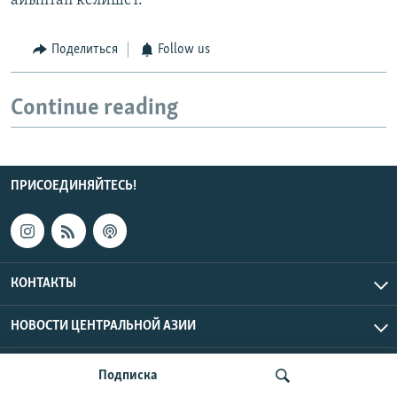
айыптап келишет.
Поделиться
Follow us
Continue reading
ПРИСОЕДИНЯЙТЕСЬ!
КОНТАКТЫ
НОВОСТИ ЦЕНТРАЛЬНОЙ АЗИИ
CENTRAL ASIAN © 2026 RFE/RL, Inc. | Все права защищены.
Подписка