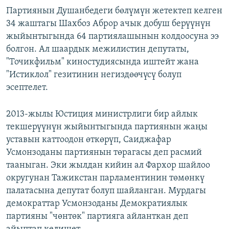
Партиянын Душанбедеги бөлүмүн жетектеп келген
34 жаштагы Шахбоз Аброр ачык добуш берүүнүн
жыйынтыгында 64 партиялашынын колдоосуна ээ
болгон. Ал шаардык межилистин депутаты,
"Точикфильм" киностудиясында иштейт жана
"Истиклол" гезитинин негиздөөчүсү болуп
эсептелет.
2013-жылы Юстиция министрлиги бир айлык
текшерүүнүн жыйынтыгында партиянын жаңы
уставын каттоодон өткөрүп, Саиджафар
Усмонзоданы партиянын төрагасы деп расмий
тааныган. Эки жылдан кийин ал Фархор шайлоо
округунан Тажикстан парламентинин төмөнкү
палатасына депутат болуп шайланган. Мурдагы
демократтар Усмонзоданы Демократиялык
партияны "чөнтөк" партияга айланткан деп