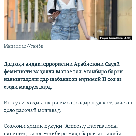
Манаел ал-Утайбӣ
Додгоҳи зиддитеррористии Арабистони Саудӣ
феминисти маҳаллӣ Манаел ал-Утайбиро барои
навиштаҳояш дар шабакаҳои иҷтимоӣ 11 сол аз
озодӣ маҳрум кард.
Ин ҳукм моҳи январи имсол содир шудааст, вале он
ҳоло расонаӣ мешавад.
Созмони ҳомии ҳуқуқи "Amnesty International"
навишта, ки ал-Утайбиро маҳз барои интихоби