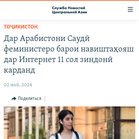
Ссылки
доступа
Вернуться
ТОҶИКИСТОН
к
О ПРОЕКТЕ
Дар Арабистони Саудӣ
основному
ПОДПИСКА
содержанию
феминистеро барои навиштаҳояш
КОНТАКТЫ
Вернутся
дар Интернет 11 сол зиндонӣ
к
RFE/RL ДИРЕКТ
карданд
главной
НАСТОЯЩЕЕ ВРЕМЯ
навигации
02 май, 2024
Вернутся
МИГРАНТ МЕДИА
к
Поделиться
поиску