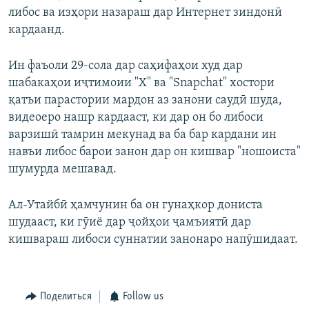
либос ва изҳори назараш дар Интернет зиндонӣ
кардаанд.
Ин фаъоли 29-сола дар саҳифаҳои худ дар
шабакаҳои иҷтимоии "X" ва "Snapchat" хостори
қатъи парастории мардон аз занони саудӣ шуда,
видеоеро нашр кардааст, ки дар он бо либоси
варзишӣ тамрин мекунад ва ба бар кардани ин
навъи либос барои занон дар он кишвар "ношоиста"
шумурда мешавад.
Ал-Утайбӣ ҳамчунин ба он гунаҳкор дониста
шудааст, ки гӯиё дар ҷойҳои ҷамъиятӣ дар
кишвараш либоси суннатии занонаро напӯшидаат.
Поделиться
Follow us