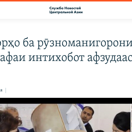
рҳо ба рӯзноманигорони
рафаи интихобот афзудаас
ся