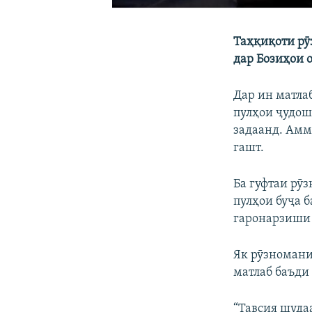
Таҳқиқоти рӯ
дар Бозиҳои 
Дар ин матлаб
пулҳои ҷудош
задаанд. Амм
гашт.
Ба гуфтаи рӯ
пулҳои буҷа 
гаронарзиши
Як рӯзномани
матлаб баъди
“Тавсия шуда