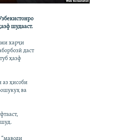
Узбекистонро
ҳазф шудааст.
оми харҷи
аборбозӣ даст
туб ҳазф
 аз ҳисоби
бошукуҳ ва
фтааст,
 шуд.
ӣ “маводи