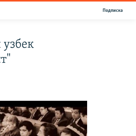
Подписка
 узбек
т"