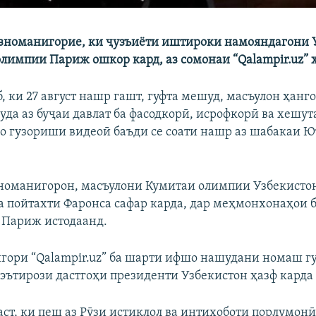
зноманигорие, ки ҷузъиёти иштироки намояндагони 
олимпии Париж ошкор кард, аз сомонаи “Qalampir.uz” 
, ки 27 август нашр гашт, гуфта мешуд, масъулон ҳанг
уда аз буҷаи давлат ба фасодкорӣ, исрофкорӣ ва хешут
о гузориши видеоӣ баъди се соати нашр аз шабакаи Ю
зноманигорон, масъулони Кумитаи олимпии Узбекистон
ба пойтахти Фаронса сафар карда, дар меҳмонхонаҳои 
 Париж истодаанд.
гори “Qalampir.uz” ба шарти ифшо нашудани номаш гу
 эътирози дастгоҳи президенти Узбекистон ҳазф карда
аст, ки пеш аз Рӯзи истиқлол ва интихоботи порлумон